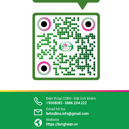
Điện thoại CSKH - Đặt lịch khám
19008082 - 0886.234.222
Email hỗ trợ
bvhndkna.info@gmail.com
Website
https://bvnghean.vn