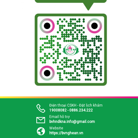
Điện thoại CSKH - Đặt lịch khám
19008082 - 0886.234.222
Email hỗ trợ
bvhndkna.info@gmail.com
Website
https://bvnghean.vn