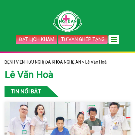
ĐẶT LỊCH KHÁM
TƯ VẤN GHÉP TẠNG
BỆNH VIỆN HỮU NGHỊ ĐA KHOA NGHỆ AN
>
Lê Văn Hoà
Lê Văn Hoà
TIN NỔI BẬT