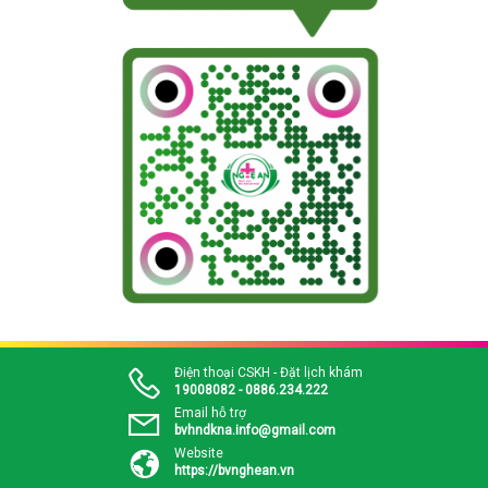
Điện thoại CSKH - Đặt lịch khám
19008082 - 0886.234.222
Email hỗ trợ
bvhndkna.info@gmail.com
Website
https://bvnghean.vn