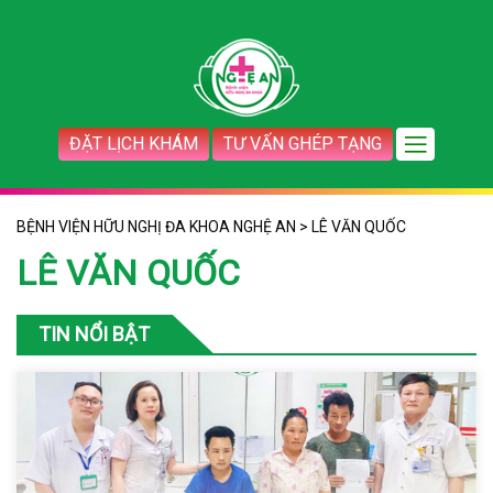
ĐẶT LỊCH KHÁM
TƯ VẤN GHÉP TẠNG
BỆNH VIỆN HỮU NGHỊ ĐA KHOA NGHỆ AN
>
LÊ VĂN QUỐC
LÊ VĂN QUỐC
TIN NỔI BẬT