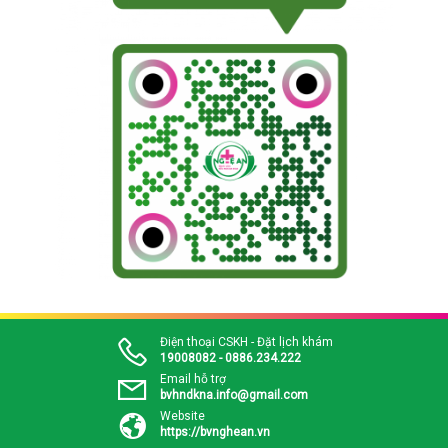
Điện thoại CSKH - Đặt lịch khám
19008082 - 0886.234.222
Email hỗ trợ
bvhndkna.info@gmail.com
Website
https://bvnghean.vn