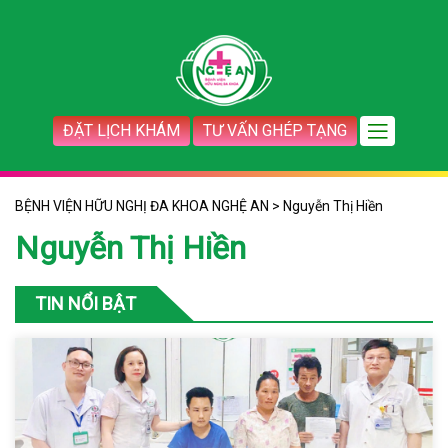
ĐẶT LỊCH KHÁM
TƯ VẤN GHÉP TẠNG
BỆNH VIỆN HỮU NGHỊ ĐA KHOA NGHỆ AN
>
Nguyễn Thị Hiền
Nguyễn Thị Hiền
TIN NỔI BẬT