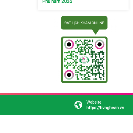
Phú năm 2026
Website
https://bvnghean.vn