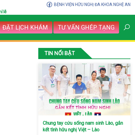
BỆNH VIỆN HỮU NGHỊ ĐA KHOA NGHỆ AN
ỉ lễ
ĐẶT LỊCH KHÁM
TƯ VẤN GHÉP TẠNG
TIN NỔI BẬT
Chung tay cứu sống nam sinh Lào, gắn
kết tình hữu nghị Việt – Lào