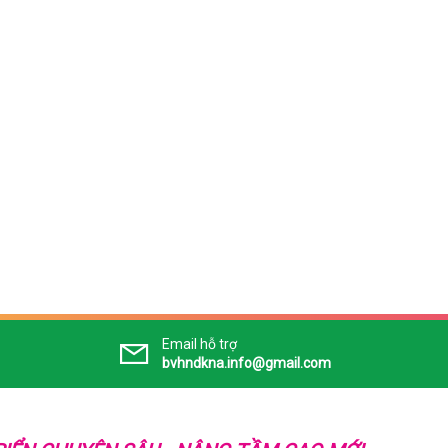
Email hỗ trợ
bvhndkna.info@gmail.com