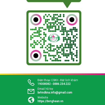
Điện thoại CSKH - Đặt lịch khám
19008082 - 0886.234.222
Email hỗ trợ
bvhndkna.info@gmail.com
Website
https://bvnghean.vn