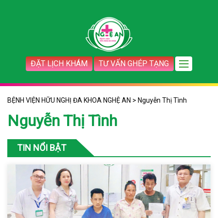
ĐẶT LỊCH KHÁM
TƯ VẤN GHÉP TẠNG
BỆNH VIỆN HỮU NGHỊ ĐA KHOA NGHỆ AN
>
Nguyễn Thị Tình
Nguyễn Thị Tình
TIN NỔI BẬT