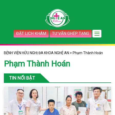
ĐẶT LỊCH KHÁM
TƯ VẤN GHÉP TẠNG
BỆNH VIỆN HỮU NGHỊ ĐA KHOA NGHỆ AN
>
Phạm Thành Hoán
Phạm Thành Hoán
TIN NỔI BẬT