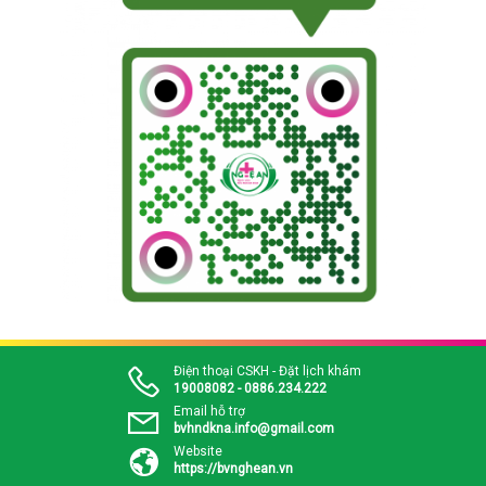
Điện thoại CSKH - Đặt lịch khám
19008082 - 0886.234.222
Email hỗ trợ
bvhndkna.info@gmail.com
Website
https://bvnghean.vn