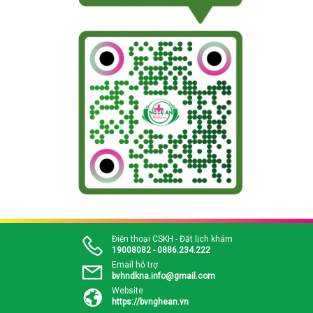
Điện thoại CSKH - Đặt lịch khám
19008082 - 0886.234.222
Email hỗ trợ
bvhndkna.info@gmail.com
Website
https://bvnghean.vn