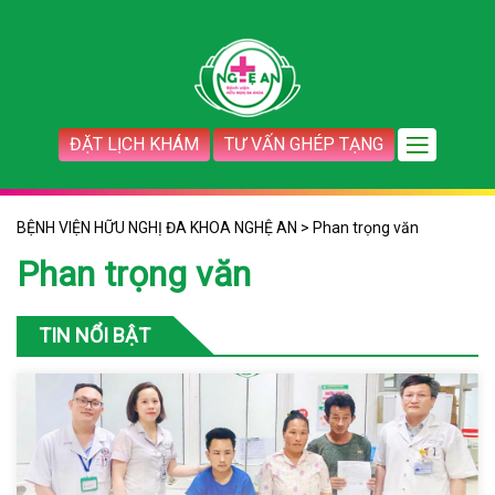
ĐẶT LỊCH KHÁM
TƯ VẤN GHÉP TẠNG
BỆNH VIỆN HỮU NGHỊ ĐA KHOA NGHỆ AN
>
Phan trọng văn
Phan trọng văn
TIN NỔI BẬT