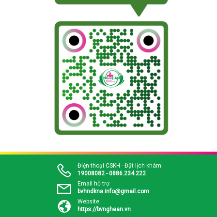
Điện thoại CSKH - Đặt lịch khám
19008082 - 0886.234.222
Email hỗ trợ
bvhndkna.info@gmail.com
Website
https://bvnghean.vn