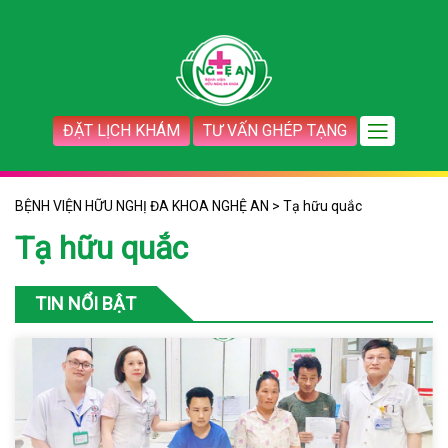
ĐẶT LỊCH KHÁM
TƯ VẤN GHÉP TẠNG
BỆNH VIỆN HỮU NGHỊ ĐA KHOA NGHỆ AN
>
Tạ hữu quắc
Tạ hữu quắc
TIN NỔI BẬT