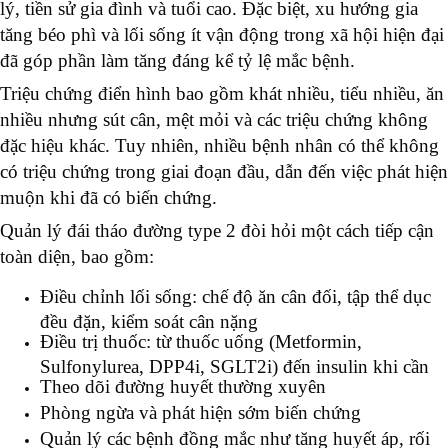
lý, tiền sử gia đình và tuổi cao. Đặc biệt, xu hướng gia
tăng béo phì và lối sống ít vận động trong xã hội hiện đại
đã góp phần làm tăng đáng kể tỷ lệ mắc bệnh.
Triệu chứng điển hình bao gồm khát nhiều, tiểu nhiều, ăn
nhiều nhưng sút cân, mệt mỏi và các triệu chứng không
đặc hiệu khác. Tuy nhiên, nhiều bệnh nhân có thể không
có triệu chứng trong giai đoạn đầu, dẫn đến việc phát hiện
muộn khi đã có biến chứng.
Quản lý đái tháo đường type 2 đòi hỏi một cách tiếp cận
toàn diện, bao gồm:
Điều chỉnh lối sống: chế độ ăn cân đối, tập thể dục
đều đặn, kiểm soát cân nặng
Điều trị thuốc: từ thuốc uống (Metformin,
Sulfonylurea, DPP4i, SGLT2i) đến insulin khi cần
Theo dõi đường huyết thường xuyên
Phòng ngừa và phát hiện sớm biến chứng
Quản lý các bệnh đồng mắc như tăng huyết áp, rối