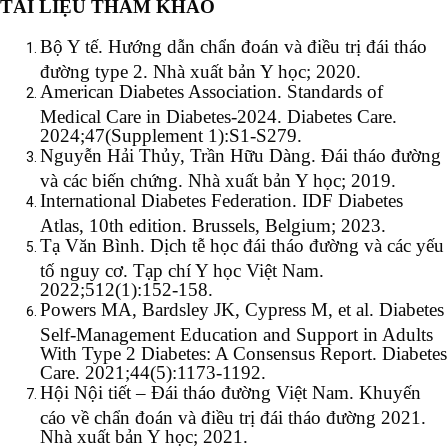
TÀI LIỆU THAM KHẢO
Bộ Y tế. Hướng dẫn chẩn đoán và điều trị đái tháo
đường type 2. Nhà xuất bản Y học; 2020.
American Diabetes Association. Standards of
Medical Care in Diabetes-2024. Diabetes Care.
2024;47(Supplement 1):S1-S279.
Nguyễn Hải Thủy, Trần Hữu Dàng. Đái tháo đường
và các biến chứng. Nhà xuất bản Y học; 2019.
International Diabetes Federation. IDF Diabetes
Atlas, 10th edition. Brussels, Belgium; 2023.
Tạ Văn Bình. Dịch tễ học đái tháo đường và các yếu
tố nguy cơ. Tạp chí Y học Việt Nam.
2022;512(1):152-158.
Powers MA, Bardsley JK, Cypress M, et al. Diabetes
Self-Management Education and Support in Adults
With Type 2 Diabetes: A Consensus Report. Diabetes
Care. 2021;44(5):1173-1192.
Hội Nội tiết – Đái tháo đường Việt Nam. Khuyến
cáo về chẩn đoán và điều trị đái tháo đường 2021.
Nhà xuất bản Y học; 2021.