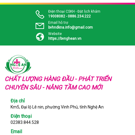
Điện thoại CSKH - Đặt lịch khám
19008082 - 0886.234.222
Email hỗ trợ
bvhndkna.info@gmail.com
Website
https://bvnghean.vn
CHẤT LƯỢNG HÀNG ĐẦU - PHÁT TRIỂN
CHUYÊN SÂU - NÂNG TẦM CAO MỚI
Địa chỉ
Km5, Đại lộ Lê nin, phường Vinh Phú, tỉnh Nghệ An
Điện thoại
02383.844.528
Email