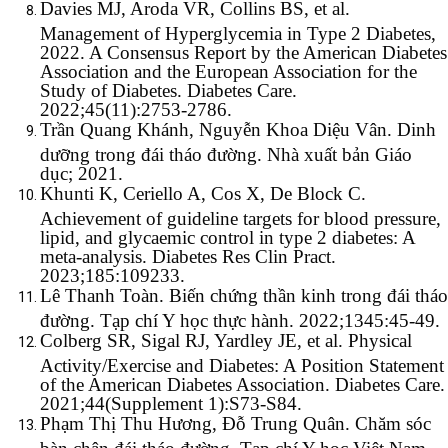
Davies MJ, Aroda VR, Collins BS, et al.
Management of Hyperglycemia in Type 2 Diabetes,
2022. A Consensus Report by the American Diabetes
Association and the European Association for the
Study of Diabetes. Diabetes Care.
2022;45(11):2753-2786.
Trần Quang Khánh, Nguyễn Khoa Diệu Vân. Dinh
dưỡng trong đái tháo đường. Nhà xuất bản Giáo
dục; 2021.
Khunti K, Ceriello A, Cos X, De Block C.
Achievement of guideline targets for blood pressure,
lipid, and glycaemic control in type 2 diabetes: A
meta-analysis. Diabetes Res Clin Pract.
2023;185:109233.
Lê Thanh Toàn. Biến chứng thần kinh trong đái tháo
đường. Tạp chí Y học thực hành. 2022;1345:45-49.
Colberg SR, Sigal RJ, Yardley JE, et al. Physical
Activity/Exercise and Diabetes: A Position Statement
of the American Diabetes Association. Diabetes Care.
2021;44(Supplement 1):S73-S84.
Phạm Thị Thu Hương, Đỗ Trung Quân. Chăm sóc
bàn chân đái tháo đường. Tạp chí Y học Việt Nam.