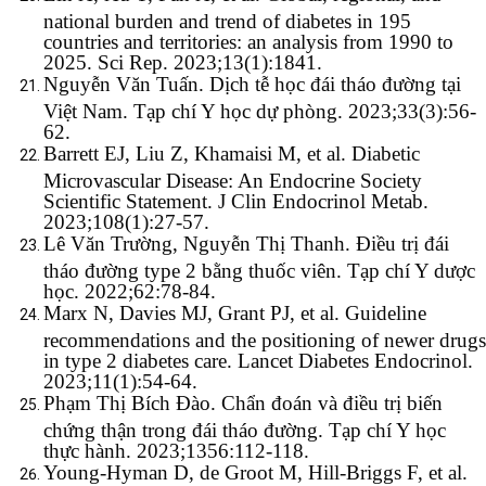
national burden and trend of diabetes in 195
countries and territories: an analysis from 1990 to
2025. Sci Rep. 2023;13(1):1841.
Nguyễn Văn Tuấn. Dịch tễ học đái tháo đường tại
Việt Nam. Tạp chí Y học dự phòng. 2023;33(3):56-
62.
Barrett EJ, Liu Z, Khamaisi M, et al. Diabetic
Microvascular Disease: An Endocrine Society
Scientific Statement. J Clin Endocrinol Metab.
2023;108(1):27-57.
Lê Văn Trường, Nguyễn Thị Thanh. Điều trị đái
tháo đường type 2 bằng thuốc viên. Tạp chí Y dược
học. 2022;62:78-84.
Marx N, Davies MJ, Grant PJ, et al. Guideline
recommendations and the positioning of newer drugs
in type 2 diabetes care. Lancet Diabetes Endocrinol.
2023;11(1):54-64.
Phạm Thị Bích Đào. Chẩn đoán và điều trị biến
chứng thận trong đái tháo đường. Tạp chí Y học
thực hành. 2023;1356:112-118.
Young-Hyman D, de Groot M, Hill-Briggs F, et al.