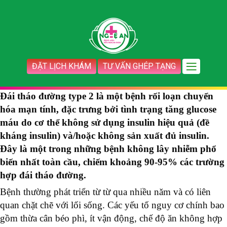
ĐẶT LỊCH KHÁM
TƯ VẤN GHÉP TẠNG
Đái tháo đường type 2 là một bệnh rối loạn chuyển
hóa mạn tính, đặc trưng bởi tình trạng tăng glucose
máu do cơ thể không sử dụng insulin hiệu quả (đề
kháng insulin) và/hoặc không sản xuất đủ insulin.
Đây là một trong những bệnh không lây nhiễm phổ
biến nhất toàn cầu, chiếm khoảng 90-95% các trường
hợp đái tháo đường.
Bệnh thường phát triển từ từ qua nhiều năm và có liên
quan chặt chẽ với lối sống. Các yếu tố nguy cơ chính bao
gồm thừa cân béo phì, ít vận động, chế độ ăn không hợp