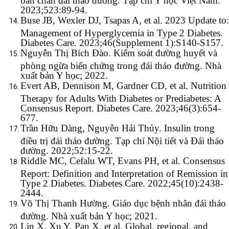
2023;523:89-94.
Buse JB, Wexler DJ, Tsapas A, et al. 2023 Update to:
Management of Hyperglycemia in Type 2 Diabetes.
Diabetes Care. 2023;46(Supplement 1):S140-S157.
Nguyễn Thị Bích Đào. Kiểm soát đường huyết và
phòng ngừa biến chứng trong đái tháo đường. Nhà
xuất bản Y học; 2022.
Evert AB, Dennison M, Gardner CD, et al. Nutrition
Therapy for Adults With Diabetes or Prediabetes: A
Consensus Report. Diabetes Care. 2023;46(3):654-
677.
Trần Hữu Dàng, Nguyễn Hải Thủy. Insulin trong
điều trị đái tháo đường. Tạp chí Nội tiết và Đái tháo
đường. 2022;52:15-22.
Riddle MC, Cefalu WT, Evans PH, et al. Consensus
Report: Definition and Interpretation of Remission in
Type 2 Diabetes. Diabetes Care. 2022;45(10):2438-
2444.
Võ Thị Thanh Hường. Giáo dục bệnh nhân đái tháo
đường. Nhà xuất bản Y học; 2021.
Lin X, Xu Y, Pan X, et al. Global, regional, and