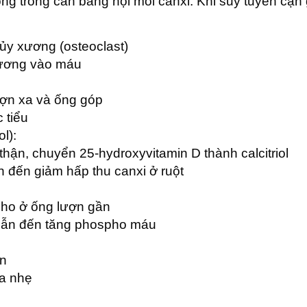
g trong cân bằng nội môi canxi. Khi suy tuyến cận g
ủy xương (osteoclast)
xương vào máu
ượn xa và ống góp
 tiểu
l):
hận, chuyển 25-hydroxyvitamin D thành calcitriol
n đến giảm hấp thu canxi ở ruột
pho ở ống lượn gần
 dẫn đến tăng phospho máu
ận
a nhẹ