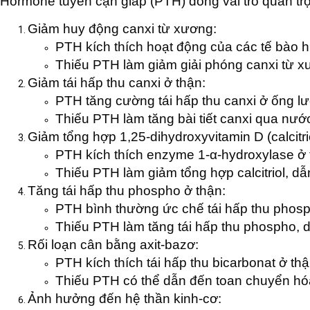
Hormone tuyến cận giáp (PTH) đóng vai trò quan trọn
Giảm huy động canxi từ xương:
PTH kích thích hoạt động của các tế bào h
Thiếu PTH làm giảm giải phóng canxi từ 
Giảm tái hấp thu canxi ở thận:
PTH tăng cường tái hấp thu canxi ở ống l
Thiếu PTH làm tăng bài tiết canxi qua nước
Giảm tổng hợp 1,25-dihydroxyvitamin D (calcitrio
PTH kích thích enzyme 1-α-hydroxylase ở t
Thiếu PTH làm giảm tổng hợp calcitriol, dẫ
Tăng tái hấp thu phospho ở thận:
PTH bình thường ức chế tái hấp thu phos
Thiếu PTH làm tăng tái hấp thu phospho,
Rối loạn cân bằng axit-bazơ:
PTH kích thích tái hấp thu bicarbonat ở th
Thiếu PTH có thể dẫn đến toan chuyển hó
Ảnh hưởng đến hệ thần kinh-cơ: