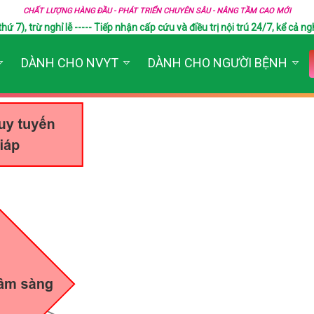
CHẤT LƯỢNG HÀNG ĐẦU - PHÁT TRIỂN CHUYÊN SÂU - NÂNG TẦM CAO MỚI
), trừ nghỉ lễ ----- Tiếp nhận cấp cứu và điều trị nội trú 24/7, kể cả ngh
DÀNH CHO NVYT
DÀNH CHO NGƯỜI BỆNH