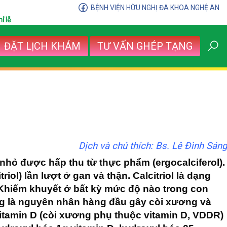
BỆNH VIỆN HỮU NGHỊ ĐA KHOA NGHỆ AN
ỉ lễ
ĐẶT LỊCH KHÁM
TƯ VẤN GHÉP TẠNG
Dịch và chú thích: Bs. Lê Đình Sáng
nhỏ được hấp thu từ thực phẩm (ergocalciferol).
ol) lần lượt ở gan và thận. Calcitriol là dạng
. Khiếm khuyết ở bất kỳ mức độ nào trong con
ng là nguyên nhân hàng đầu gây còi xương và
vitamin D (còi xương phụ thuộc vitamin D, VDDR)