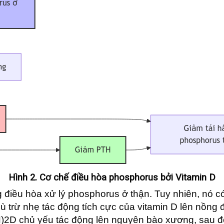
Hình 2. Cơ chế điều hòa phosphorus bởi Vitamin D
g điều hòa xử lý phosphorus ở thận. Tuy nhiên, nó c
 bù trừ nhẹ tác động tích cực của vitamin D lên nồ
OH)2D chủ yếu tác động lên nguyên bào xương, sau đ