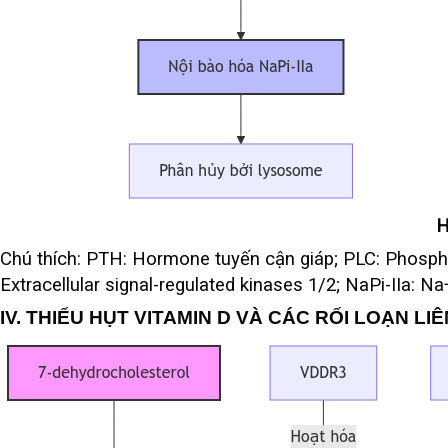
H
Chú thích: PTH: Hormone tuyến cận giáp; PLC: Phosph
Extracellular signal-regulated kinases 1/2; NaPi-IIa: 
IV. THIẾU HỤT VITAMIN D VÀ CÁC RỐI LOẠN LI