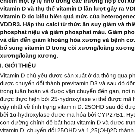
chiếm một tỷ lệ nhỏ trong các trường hợp còi x
vitamin D và thụ thể vitamin D lần lượt gây ra
vitamin D do biểu hiện quá mức của heterogeneo
VDDR3. Hấp thu calci từ thức ăn suy giảm và thiế
phosphat niệu và giảm phosphat máu. Giảm phosp
và dẫn đến giảm khoáng hóa xương và bệnh cơ. 
bổ sung vitamin D trong còi xương/loãng xương 
xương/loãng xương.
I. GIỚI THIỆU
Vitamin D chủ yếu được sản xuất ở da thông qua phơi
được chuyển đổi thành previtamin D3 và sau đó đồng
trong tuần hoàn và được vận chuyển đến gan, nơi n
được thực hiện bởi 25-hydroxylase vi thể được mã 
cậy nhất về tình trạng vitamin D. 25OHD sau đó đượ
bởi 1α-hydroxylase được mã hóa bởi CYP27B1. Hyd
con đường chính để bất hoạt vitamin D và được tru
vitamin D, chuyển đổi 25OHD và 1,25(OH)2D thành