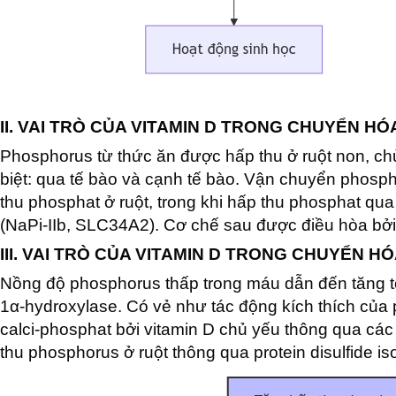
II. VAI TRÒ CỦA VITAMIN D TRONG CHUYỂN H
Phosphorus từ thức ăn được hấp thu ở ruột non, chủ
biệt: qua tế bào và cạnh tế bào. Vận chuyển phos
thu phosphat ở ruột, trong khi hấp thu phosphat qua
(NaPi-IIb, SLC34A2). Cơ chế sau được điều hòa bởi
III. VAI TRÒ CỦA VITAMIN D TRONG CHUYỂN 
Nồng độ phosphorus thấp trong máu dẫn đến tăng tổ
1α-hydroxylase. Có vẻ như tác động kích thích của
calci-phosphat bởi vitamin D chủ yếu thông qua cá
thu phosphorus ở ruột thông qua protein disulfide i