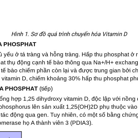
Hình 1. Sơ đồ quá trình chuyển hóa Vitamin D
ÓA PHOSPHAT
 yếu ở tá tràng và hỗng tràng. Hấp thu phosphat ở r
phat thụ động cạnh tế bào thông qua Na+/H+ excha
 tế bào chiếm phần còn lại và được trung gian bởi c
 vitamin D, chiếm khoảng 30% hấp thu phosphat phụ
HÓA PHOSPHAT
(tiếp)
ng hợp 1,25 dihydroxy vitamin D, độc lập với nồng
 phosphorus lên sản xuất 1,25(OH)2D phụ thuộc vào 
c tác động qua gen. Tuy nhiên, có một số bằng chứ
somerase họ A thành viên 3 (PDIA3).