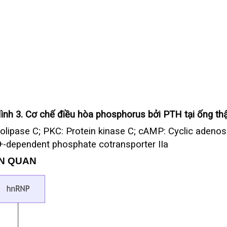
ình 3. Cơ chế điều hòa phosphorus bởi PTH tại ống th
olipase C; PKC: Protein kinase C; cAMP: Cyclic adeno
Na+-dependent phosphate cotransporter IIa
ÊN QUAN