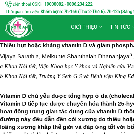
Điện thoại CSKH:
19008082 - 0886.234.222
Thời gian làm việc:
Khám bệnh: 7h-16h (Thứ 2-Thứ 6), 7h-12h (Sáng thứ 7
GIỚI THIỆU
TIN TỨC
Thiếu hụt hoặc kháng vitamin D và giảm phosph
a
Vijaya Sarathia, Melkunte Shanthaiah Dhananjaya
a Khoa Nội tiết, Viện Khoa học Y khoa và Nghiên cứu V
b Khoa Nội tiết, Trường Y Seth G S và Bệnh viện King
Vitamin D chủ yếu được tổng hợp ở da (cholecalc
Vitamin D tiếp tục được chuyển hóa thành 25-hydro
hoạt động trung gian tác dụng của vitamin D th
đường này đều dẫn đến còi xương do thiếu hoặc
loãng xương khắp thế giới và đáp ứng tốt với bổ