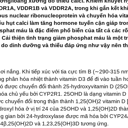
ương/loãng xương do thiếu calci. Khiếm khuyết h
 VDDR1A, VDDR1B và VDDR2A, trong khi gắn kết kh
us nuclear ribonucleoprotein và chuyển hóa vit
u hụt calci làm tăng hormone tuyến cận giáp tron
hat máu là đặc điểm phổ biến của tất cả các rối
Cải thiện tình trạng giảm phosphat máu là một 
do dinh dưỡng và thiếu đáp ứng như vậy nên thú
 nắng. Khi tiếp xúc với tia cực tím B (∼290-315 nm)
 phân hóa nhiệt thành vitamin D3 để đi vào tuần hoà
ó được chuyển đổi thành 25-hydroxyvitamin D (25OHD
hóa chủ yếu bởi CYP2R1. 25OHD là dạng vitamin D lư
c chuyển đổi trong thận thành 1,25(OH)2 vitamin D 
roxyl hóa ở vị trí 24 của 25OHD và 1,25(OH)2D th
ng gian bởi 24-hydroxylase được mã hóa bởi CYP24A
 4β,25(OH)2D và 1,23,25(OH)3D tương ứng.