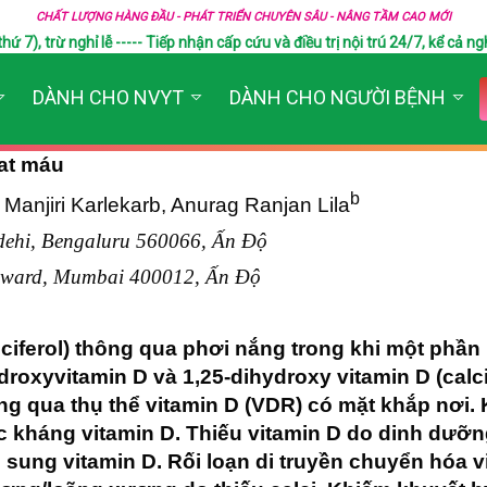
CHẤT LƯỢNG HÀNG ĐẦU - PHÁT TRIỂN CHUYÊN SÂU - NÂNG TẦM CAO MỚI
), trừ nghỉ lễ ----- Tiếp nhận cấp cứu và điều trị nội trú 24/7, kể cả ngh
DÀNH CHO NVYT
DÀNH CHO NGƯỜI BỆNH
at máu
b
, Manjiri Karlekarb, Anurag Ranjan Lila
ydehi, Bengaluru 560066, Ấn Độ
 Edward, Mumbai 400012, Ấn Độ
iferol) thông qua phơi nắng trong khi một phần 
xyvitamin D và 1,25-dihydroxy vitamin D (calcitri
ông qua thụ thể vitamin D (VDR) có mặt khắp nơi
 kháng vitamin D. Thiếu vitamin D do dinh dưỡ
 sung vitamin D. Rối loạn di truyền chuyển hóa 