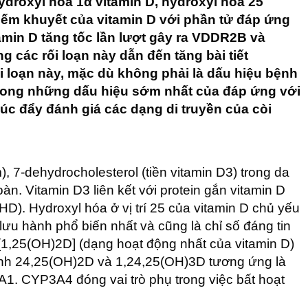
ydroxyl hóa 1α vitamin D, hydroxyl hóa 25
iếm khuyết của vitamin D với phần tử đáp ứng
amin D tăng tốc lần lượt gây ra VDDR2B và
g các rối loạn này dẫn đến tăng bài tiết
 loạn này, mặc dù không phải là dấu hiệu bệnh
trong những dấu hiệu sớm nhất của đáp ứng với
c đẩy đánh giá các dạng di truyền của còi
, 7-dehydrocholesterol (tiền vitamin D3) trong da
n. Vitamin D3 liên kết với protein gắn vitamin D
). Hydroxyl hóa ở vị trí 25 của vitamin D chủ yếu
u hành phổ biến nhất và cũng là chỉ số đáng tin
[1,25(OH)2D] (dạng hoạt động nhất của vitamin D)
ành 24,25(OH)2D và 1,24,25(OH)3D tương ứng là
1. CYP3A4 đóng vai trò phụ trong việc bất hoạt