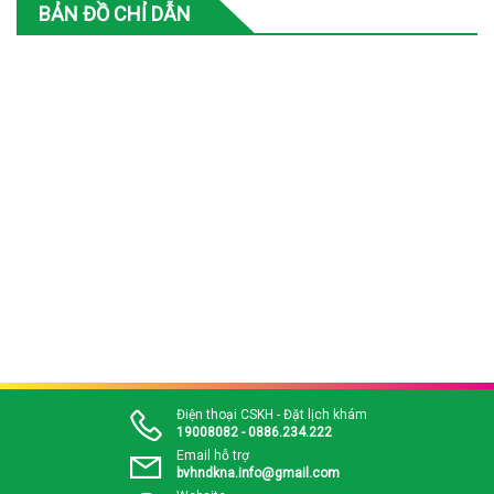
BẢN ĐỒ CHỈ DẪN
Điện thoại CSKH - Đặt lịch khám
19008082 - 0886.234.222
Email hỗ trợ
bvhndkna.info@gmail.com