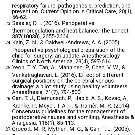
respiratory failure: pathogenesis, prediction, and
prevention. Current Opinion in Critical Care, 20(1),
56-62.
Sessler, D. I. (2016). Perioperative
thermoregulation and heat balance. The Lancet,
387(10038), 2655-2664.
Kain, Z. N., & Caldwell-Andrews, A. A. (2005).
Preoperative psychological preparation of the
child for surgery: an update. Anesthesiology
Clinics of North America, 23(4), 597-614.
Yeoh, T. Y., Tan, A., Manninen, P., Chan, V. W., &
Venkatraghavan, L. (2016). Effect of different
surgical positions on the cerebral venous
drainage: a pilot study using healthy volunteers.
Anaesthesia, 71(7), 794-800.
Gan, T. J., Diemunsch, P., Habib, A. S., Kovac, A.,
Kranke, P., Meyer, T. A., … & Tramèr, M. R. (2014).
Consensus guidelines for the management of
postoperative nausea and vomiting. Anesthesia &
Analgesia, 118(1), 85-113.
Grocott, M. P., Mythen, M. G., & Gan, T. J. (2005).