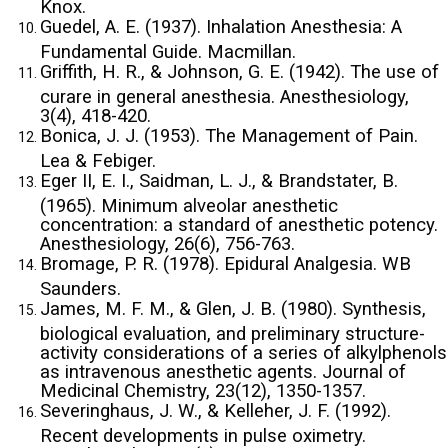
Knox.
Guedel, A. E. (1937). Inhalation Anesthesia: A
Fundamental Guide. Macmillan.
Griffith, H. R., & Johnson, G. E. (1942). The use of
curare in general anesthesia. Anesthesiology,
3(4), 418-420.
Bonica, J. J. (1953). The Management of Pain.
Lea & Febiger.
Eger II, E. I., Saidman, L. J., & Brandstater, B.
(1965). Minimum alveolar anesthetic
concentration: a standard of anesthetic potency.
Anesthesiology, 26(6), 756-763.
Bromage, P. R. (1978). Epidural Analgesia. WB
Saunders.
James, M. F. M., & Glen, J. B. (1980). Synthesis,
biological evaluation, and preliminary structure-
activity considerations of a series of alkylphenols
as intravenous anesthetic agents. Journal of
Medicinal Chemistry, 23(12), 1350-1357.
Severinghaus, J. W., & Kelleher, J. F. (1992).
Recent developments in pulse oximetry.