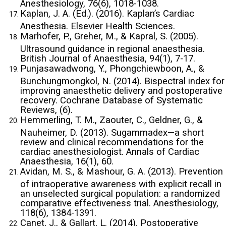
Anesthesiology, 76(6), 1018-1038.
Kaplan, J. A. (Ed.). (2016). Kaplan’s Cardiac
Anesthesia. Elsevier Health Sciences.
Marhofer, P., Greher, M., & Kapral, S. (2005).
Ultrasound guidance in regional anaesthesia.
British Journal of Anaesthesia, 94(1), 7-17.
Punjasawadwong, Y., Phongchiewboon, A., &
Bunchungmongkol, N. (2014). Bispectral index for
improving anaesthetic delivery and postoperative
recovery. Cochrane Database of Systematic
Reviews, (6).
Hemmerling, T. M., Zaouter, C., Geldner, G., &
Nauheimer, D. (2013). Sugammadex—a short
review and clinical recommendations for the
cardiac anesthesiologist. Annals of Cardiac
Anaesthesia, 16(1), 60.
Avidan, M. S., & Mashour, G. A. (2013). Prevention
of intraoperative awareness with explicit recall in
an unselected surgical population: a randomized
comparative effectiveness trial. Anesthesiology,
118(6), 1384-1391.
Canet, J., & Gallart, L. (2014). Postoperative