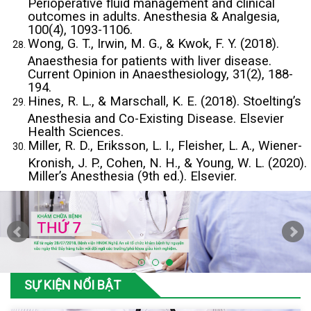
Perioperative fluid management and clinical
outcomes in adults. Anesthesia & Analgesia,
100(4), 1093-1106.
Wong, G. T., Irwin, M. G., & Kwok, F. Y. (2018).
Anaesthesia for patients with liver disease.
Current Opinion in Anaesthesiology, 31(2), 188-
194.
Hines, R. L., & Marschall, K. E. (2018). Stoelting’s
Anesthesia and Co-Existing Disease. Elsevier
Health Sciences.
Miller, R. D., Eriksson, L. I., Fleisher, L. A., Wiener-
Kronish, J. P., Cohen, N. H., & Young, W. L. (2020).
Miller’s Anesthesia (9th ed.). Elsevier.
SỰ KIỆN NỔI BẬT