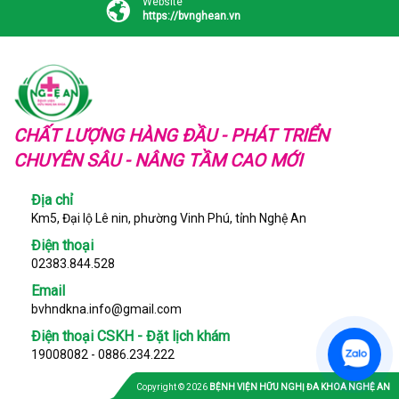
Website
https://bvnghean.vn
CHẤT LƯỢNG HÀNG ĐẦU - PHÁT TRIỂN
CHUYÊN SÂU - NÂNG TẦM CAO MỚI
Địa chỉ
Km5, Đại lộ Lê nin, phường Vinh Phú, tỉnh Nghệ An
Điện thoại
02383.844.528
Email
bvhndkna.info@gmail.com
Điện thoại CSKH - Đặt lịch khám
19008082 - 0886.234.222
Copyright © 2026
BỆNH VIỆN HỮU NGHỊ ĐA KHOA NGHỆ AN