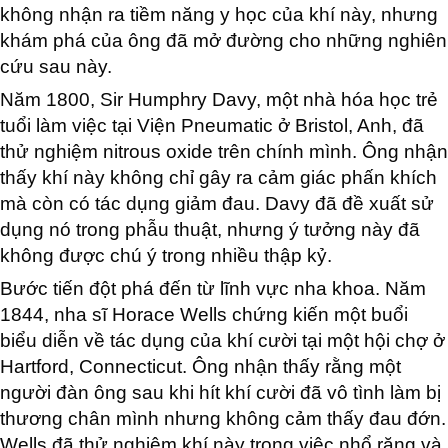
không nhận ra tiềm năng y học của khí này, nhưng
khám phá của ông đã mở đường cho những nghiên
cứu sau này.
Năm 1800, Sir Humphry Davy, một nhà hóa học trẻ
tuổi làm việc tại Viện Pneumatic ở Bristol, Anh, đã
thử nghiệm nitrous oxide trên chính mình. Ông nhận
thấy khí này không chỉ gây ra cảm giác phấn khích
mà còn có tác dụng giảm đau. Davy đã đề xuất sử
dụng nó trong phẫu thuật, nhưng ý tưởng này đã
không được chú ý trong nhiều thập kỷ.
Bước tiến đột phá đến từ lĩnh vực nha khoa. Năm
1844, nha sĩ Horace Wells chứng kiến một buổi
biểu diễn về tác dụng của khí cười tại một hội chợ ở
Hartford, Connecticut. Ông nhận thấy rằng một
người đàn ông sau khi hít khí cười đã vô tình làm bị
thương chân mình nhưng không cảm thấy đau đớn.
Wells đã thử nghiệm khí này trong việc nhổ răng và