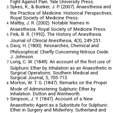
Fight Against Pain. Yale University Press.
Sykes, K., & Bunker, J. P. (2007). Anaesthesia and
the Practice of Medicine: Historical Perspectives.
Royal Society of Medicine Press.
Maltby, J. R. (2002). Notable Names in
Anaesthesia. Royal Society of Medicine Press.
Fink, B. R. (1992). The History of Anesthesia.
Journal of Clinical Anesthesia, 4(3), 249-251.
Davy, H. (1800). Researches, Chemical and
Philosophical: Chiefly Concerning Nitrous Oxide.
J. Johnson.
Long, C. W. (1849). An account of the first use of
Sulphuric Ether by Inhalation as an Anaesthetic in
Surgical Operations. Southern Medical and
Surgical Journal, 5, 705-713.
Morton, W. T. G. (1847). Remarks on the Proper
Mode of Administering Sulphuric Ether by
Inhalation. Dutton and Wentworth.
Simpson, J. Y. (1847). Account of a New
Anaesthetic Agent as a Substitute for Sulphuric
Ether in Surgery and Midwifery. Sutherland and