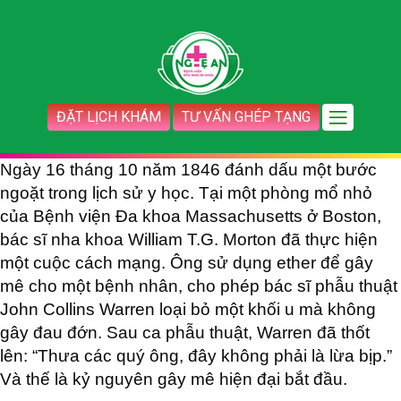
ĐẶT LỊCH KHÁM
TƯ VẤN GHÉP TẠNG
Ngày 16 tháng 10 năm 1846 đánh dấu một bước
ngoặt trong lịch sử y học. Tại một phòng mổ nhỏ
của Bệnh viện Đa khoa Massachusetts ở Boston,
bác sĩ nha khoa William T.G. Morton đã thực hiện
một cuộc cách mạng. Ông sử dụng ether để gây
mê cho một bệnh nhân, cho phép bác sĩ phẫu thuật
John Collins Warren loại bỏ một khối u mà không
gây đau đớn. Sau ca phẫu thuật, Warren đã thốt
lên: “Thưa các quý ông, đây không phải là lừa bịp.”
Và thế là kỷ nguyên gây mê hiện đại bắt đầu.