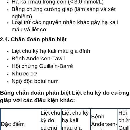
Hạ kali máu trong cơn (< 3.0 mmol/L)
Bằng chứng cường giáp (lâm sàng và xét
nghiệm)
Loại trừ các nguyên nhân khác gây hạ kali
máu và liệt cơ
2.4. Chẩn đoán phân biệt
Liệt chu kỳ hạ kali máu gia đình
Bệnh Andersen-Tawil
Hội chứng Guillain-Barré
Nhược cơ
Ngộ độc botulinum
Bảng chẩn đoán phân biệt Liệt chu kỳ do cường
giáp với các điều kiện khác:
Liệt chu
Liệt chu kỳ
Hội
Bệnh
kỳ do
hạ kali
chứ
Đặc điểm
Andersen-
cường
máu gia
Guill