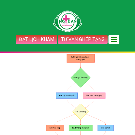
ĐẶT LỊCH KHÁM
TƯ VẤN GHÉP TẠNG