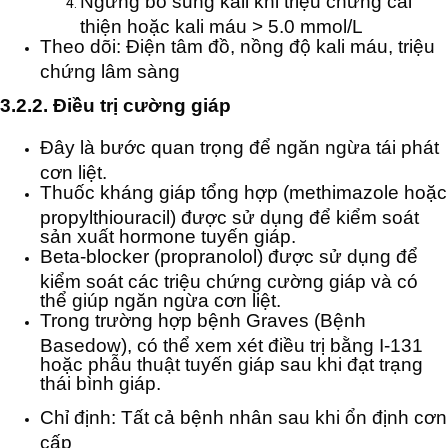
Ngừng bổ sung kali khi triệu chứng cải
thiện hoặc kali máu > 5.0 mmol/L
Theo dõi: Điện tâm đồ, nồng độ kali máu, triệu
chứng lâm sàng
3.2.2. Điều trị cường giáp
Đây là bước quan trọng để ngăn ngừa tái phát
cơn liệt.
Thuốc kháng giáp tổng hợp (methimazole hoặc
propylthiouracil) được sử dụng để kiểm soát
sản xuất hormone tuyến giáp.
Beta-blocker (propranolol) được sử dụng để
kiểm soát các triệu chứng cường giáp và có
thể giúp ngăn ngừa cơn liệt.
Trong trường hợp bệnh Graves (Bệnh
Basedow), có thể xem xét điều trị bằng I-131
hoặc phẫu thuật tuyến giáp sau khi đạt trạng
thái bình giáp.
Chỉ định: Tất cả bệnh nhân sau khi ổn định cơn
cấp