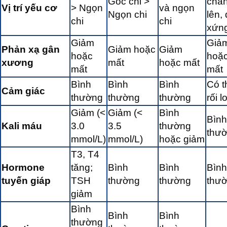
Gốc chi >
châ
Vị trí yếu cơ
> Ngọn
và ngọn
Ngọn chi
lên, 
chi
chi
xứn
Giảm
Giả
Phản xạ gân
Giảm hoặc
Giảm
hoặc
hoặ
xương
mất
hoặc mất
mất
mất
Bình
Bình
Bình
Có t
Cảm giác
thường
thường
thường
rối l
Giảm (<
Giảm (<
Bình
Bình
Kali máu
3.0
3.5
thường
thư
mmol/L)
mmol/L)
hoặc giảm
T3, T4
Hormone
tăng;
Bình
Bình
Bình
tuyến giáp
TSH
thường
thường
thư
giảm
Bình
Bình
Bình
thường