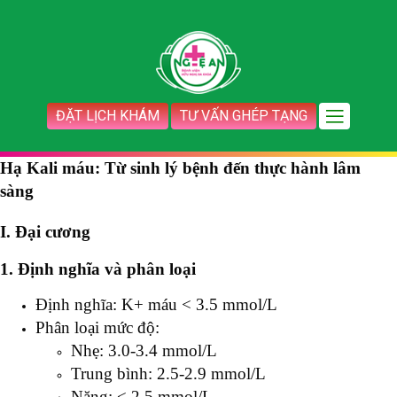
ĐẶT LỊCH KHÁM
TƯ VẤN GHÉP TẠNG
Hạ Kali máu: Từ sinh lý bệnh đến thực hành lâm
sàng
I. Đại cương
1. Định nghĩa và phân loại
Định nghĩa: K+ máu < 3.5 mmol/L
Phân loại mức độ:
Nhẹ: 3.0-3.4 mmol/L
Trung bình: 2.5-2.9 mmol/L
Nặng: < 2.5 mmol/L