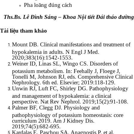
Pha loãng đúng cách
Ths.Bs. Lê Đình Sáng – Khoa Nội tiết Đái tháo đường
Tài liệu tham khảo
Mount DB. Clinical manifestations and treatment of
hypokalemia in adults. N Engl J Med.
2020;383(16):1542-1553.
Weiner ID, Linas SL, Wingo CS. Disorders of
potassium metabolism. In: Feehally J, Floege J,
Tonelli M, Johnson RJ, eds. Comprehensive Clinical
Nephrology. 6th ed. Elsevier; 2019:118-129.
Unwin RJ, Luft FC, Shirley DG. Pathophysiology
and management of hypokalemia: a clinical
perspective. Nat Rev Nephrol. 2019;15(2):91-108.
Palmer BF, Clegg DJ. Physiology and
pathophysiology of potassium homeostasis: core
curriculum 2019. Am J Kidney Dis.
2019;74(5):682-695.
Kardalas E, Paschou SA, Anagnostis P, et al.