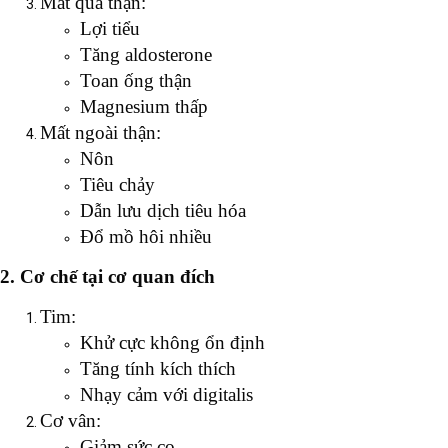
Mất qua thận:
Lợi tiểu
Tăng aldosterone
Toan ống thận
Magnesium thấp
Mất ngoài thận:
Nôn
Tiêu chảy
Dẫn lưu dịch tiêu hóa
Đổ mồ hôi nhiều
2. Cơ chế tại cơ quan đích
Tim:
Khử cực không ổn định
Tăng tính kích thích
Nhạy cảm với digitalis
Cơ vân:
Giảm sức co