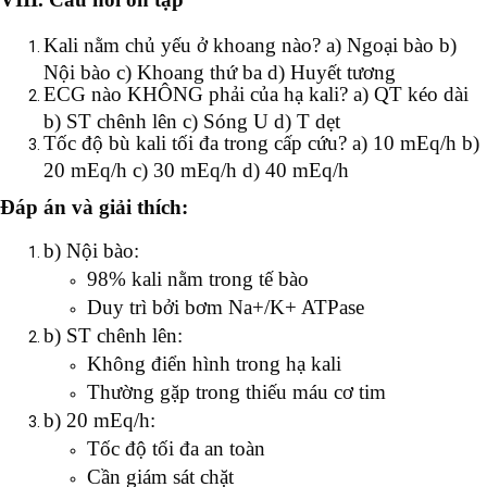
Kali nằm chủ yếu ở khoang nào? a) Ngoại bào b)
Nội bào c) Khoang thứ ba d) Huyết tương
ECG nào KHÔNG phải của hạ kali? a) QT kéo dài
b) ST chênh lên c) Sóng U d) T dẹt
Tốc độ bù kali tối đa trong cấp cứu? a) 10 mEq/h b)
20 mEq/h c) 30 mEq/h d) 40 mEq/h
Đáp án và giải thích:
b) Nội bào:
98% kali nằm trong tế bào
Duy trì bởi bơm Na+/K+ ATPase
b) ST chênh lên:
Không điển hình trong hạ kali
Thường gặp trong thiếu máu cơ tim
b) 20 mEq/h:
Tốc độ tối đa an toàn
Cần giám sát chặt