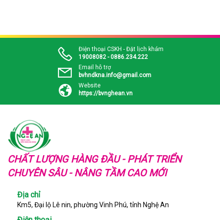
Điện thoại CSKH - Đặt lịch khám
19008082 - 0886.234.222
Email hỗ trợ
bvhndkna.info@gmail.com
Website
https://bvnghean.vn
CHẤT LƯỢNG HÀNG ĐẦU - PHÁT TRIỂN
CHUYÊN SÂU - NÂNG TẦM CAO MỚI
Địa chỉ
Km5, Đại lộ Lê nin, phường Vinh Phú, tỉnh Nghệ An
Điện thoại