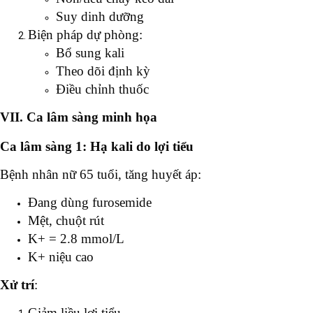
Suy dinh dưỡng
Biện pháp dự phòng:
Bổ sung kali
Theo dõi định kỳ
Điều chỉnh thuốc
VII. Ca lâm sàng minh họa
Ca lâm sàng 1: Hạ kali do lợi tiểu
Bệnh nhân nữ 65 tuổi, tăng huyết áp:
Đang dùng furosemide
Mệt, chuột rút
K+ = 2.8 mmol/L
K+ niệu cao
Xử trí
:
Giảm liều lợi tiểu