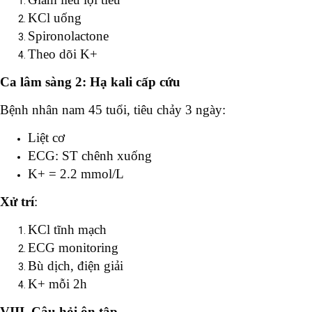
KCl uống
Spironolactone
Theo dõi K+
Ca lâm sàng 2: Hạ kali cấp cứu
Bệnh nhân nam 45 tuổi, tiêu chảy 3 ngày:
Liệt cơ
ECG: ST chênh xuống
K+ = 2.2 mmol/L
Xử trí
:
KCl tĩnh mạch
ECG monitoring
Bù dịch, điện giải
K+ mỗi 2h
VIII. Câu hỏi ôn tập