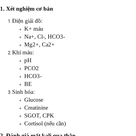
1. Xét nghiệm cơ bản
Điện giải đồ:
K+ máu
Na+, Cl-, HCO3-
Mg2+, Ca2+
Khí máu:
pH
PCO2
HCO3-
BE
Sinh hóa:
Glucose
Creatinine
SGOT, CPK
Cortisol (nếu cần)
2. Đánh giá mất kali qua thận