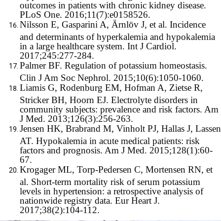
outcomes in patients with chronic kidney disease.
PLoS One. 2016;11(7):e0158526.
Nilsson E, Gasparini A, Ärnlöv J, et al. Incidence
and determinants of hyperkalemia and hypokalemia
in a large healthcare system. Int J Cardiol.
2017;245:277-284.
Palmer BF. Regulation of potassium homeostasis.
Clin J Am Soc Nephrol. 2015;10(6):1050-1060.
Liamis G, Rodenburg EM, Hofman A, Zietse R,
Stricker BH, Hoorn EJ. Electrolyte disorders in
community subjects: prevalence and risk factors. Am
J Med. 2013;126(3):256-263.
Jensen HK, Brabrand M, Vinholt PJ, Hallas J, Lassen
AT. Hypokalemia in acute medical patients: risk
factors and prognosis. Am J Med. 2015;128(1):60-
67.
Krogager ML, Torp-Pedersen C, Mortensen RN, et
al. Short-term mortality risk of serum potassium
levels in hypertension: a retrospective analysis of
nationwide registry data. Eur Heart J.
2017;38(2):104-112.