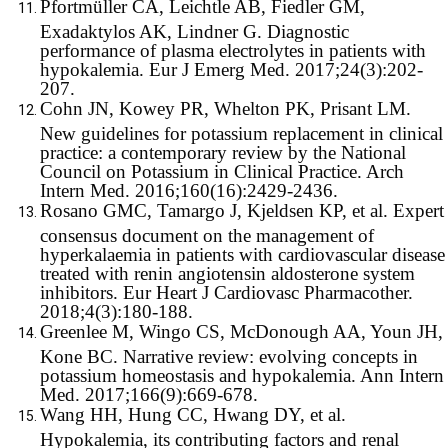
Pfortmüller CA, Leichtle AB, Fiedler GM,
Exadaktylos AK, Lindner G. Diagnostic
performance of plasma electrolytes in patients with
hypokalemia. Eur J Emerg Med. 2017;24(3):202-
207.
Cohn JN, Kowey PR, Whelton PK, Prisant LM.
New guidelines for potassium replacement in clinical
practice: a contemporary review by the National
Council on Potassium in Clinical Practice. Arch
Intern Med. 2016;160(16):2429-2436.
Rosano GMC, Tamargo J, Kjeldsen KP, et al. Expert
consensus document on the management of
hyperkalaemia in patients with cardiovascular disease
treated with renin angiotensin aldosterone system
inhibitors. Eur Heart J Cardiovasc Pharmacother.
2018;4(3):180-188.
Greenlee M, Wingo CS, McDonough AA, Youn JH,
Kone BC. Narrative review: evolving concepts in
potassium homeostasis and hypokalemia. Ann Intern
Med. 2017;166(9):669-678.
Wang HH, Hung CC, Hwang DY, et al.
Hypokalemia, its contributing factors and renal