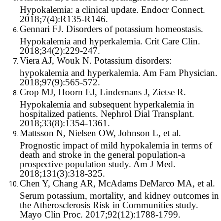
Hypokalemia: a clinical update. Endocr Connect.
2018;7(4):R135-R146.
Gennari FJ. Disorders of potassium homeostasis.
Hypokalemia and hyperkalemia. Crit Care Clin.
2018;34(2):229-247.
Viera AJ, Wouk N. Potassium disorders:
hypokalemia and hyperkalemia. Am Fam Physician.
2018;97(9):565-572.
Crop MJ, Hoorn EJ, Lindemans J, Zietse R.
Hypokalemia and subsequent hyperkalemia in
hospitalized patients. Nephrol Dial Transplant.
2018;33(8):1354-1361.
Mattsson N, Nielsen OW, Johnson L, et al.
Prognostic impact of mild hypokalemia in terms of
death and stroke in the general population-a
prospective population study. Am J Med.
2018;131(3):318-325.
Chen Y, Chang AR, McAdams DeMarco MA, et al.
Serum potassium, mortality, and kidney outcomes in
the Atherosclerosis Risk in Communities study.
Mayo Clin Proc. 2017;92(12):1788-1799.