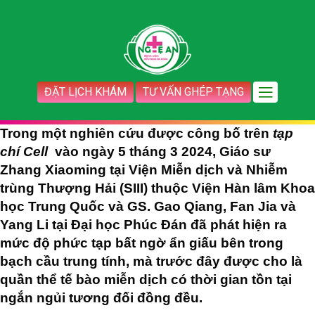
ĐẶT LỊCH KHÁM
TƯ VẤN GHÉP TẠNG
Trong một nghiên cứu được công bố trên
tạp
chí Cell
vào ngày 5 tháng 3 2024, Giáo sư
Zhang Xiaoming tại Viện Miễn dịch và Nhiễm
trùng Thượng Hải (SIII) thuộc Viện Hàn lâm Khoa
học Trung Quốc và GS. Gao Qiang, Fan Jia và
Yang Li tại Đại học Phúc Đán đã phát hiện ra
mức độ phức tạp bất ngờ ẩn giấu bên trong
bạch cầu trung tính, mà trước đây được cho là
quần thể tế bào miễn dịch có thời gian tồn tại
ngắn ngủi tương đối đồng đều.