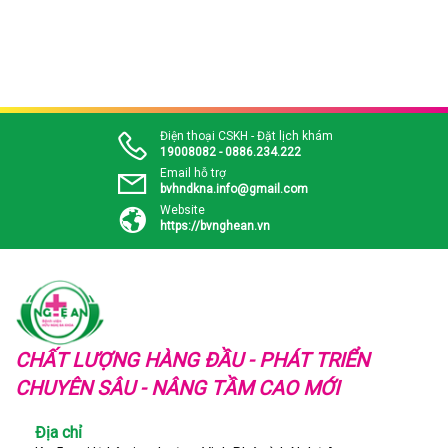
Điện thoại CSKH - Đặt lịch khám
19008082 - 0886.234.222
Email hỗ trợ
bvhndkna.info@gmail.com
Website
https://bvnghean.vn
CHẤT LƯỢNG HÀNG ĐẦU - PHÁT TRIỂN
CHUYÊN SÂU - NÂNG TẦM CAO MỚI
Địa chỉ