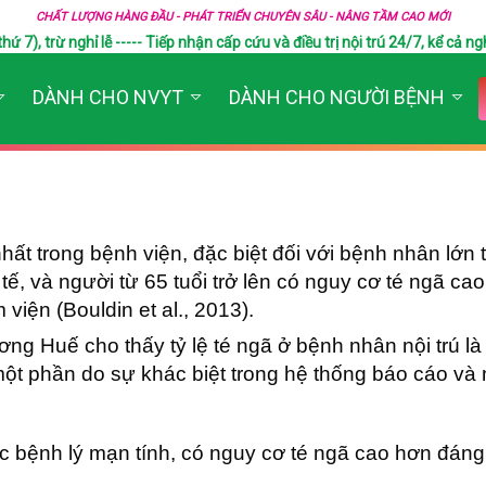
CHẤT LƯỢNG HÀNG ĐẦU - PHÁT TRIỂN CHUYÊN SÂU - NÂNG TẦM CAO MỚI
), trừ nghỉ lễ ----- Tiếp nhận cấp cứu và điều trị nội trú 24/7, kể cả ngh
DÀNH CHO NVYT
DÀNH CHO NGƯỜI BỆNH
nhất trong bệnh viện, đặc biệt đối với bệnh nhân lớn
ế, và người từ 65 tuổi trở lên có nguy cơ té ngã cao
iện (Bouldin et al., 2013).
ơng Huế cho thấy tỷ lệ té ngã ở bệnh nhân nội trú l
 một phần do sự khác biệt trong hệ thống báo cáo và
ác bệnh lý mạn tính, có nguy cơ té ngã cao hơn đán