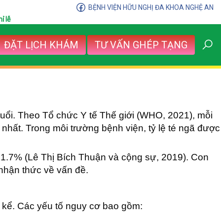
BỆNH VIỆN HỮU NGHỊ ĐA KHOA NGHỆ AN
ỉ lễ
ĐẶT LỊCH KHÁM
TƯ VẤN GHÉP TẠNG
 tuổi. Theo Tổ chức Y tế Thế giới (WHO, 2021), mỗi
 nhất. Trong môi trường bệnh viện, tỷ lệ té ngã được
à 1.7% (Lê Thị Bích Thuận và cộng sự, 2019). Con
 nhận thức về vấn đề.
g kể. Các yếu tố nguy cơ bao gồm: