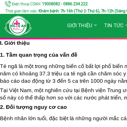
Điện thoại CSKH:
19008082 - 0886.234.222
Thời gian làm việc:
Khám bệnh: 7h-16h (Thứ 2-Thứ 6), 7h-12h (Sáng thứ 7
GIỚI THIỆU
TIN TỨC
I. Giới thiệu
1. Tầm quan trọng của vấn đề
Té ngã là một trong những biến cố bất lợi phổ biến 
năm có khoảng 37.3 triệu ca té ngã cần chăm sóc y t
báo cáo dao động từ 3 đến 5 ca trên 1000 ngày nằm v
Tại Việt Nam, một nghiên cứu tại Bệnh viện Trung ư
số này có thể thấp hơn so với các nước phát triển,
2. Đối tượng nguy cơ cao
Bệnh nhân lớn tuổi, đặc biệt là những người mắc c