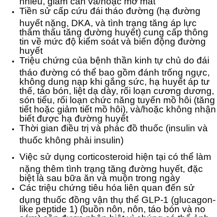
nhiều, giảm cân và/hoặc mờ mắt
Tiền sử cấp cứu đái tháo đường (hạ đường
huyết nặng, DKA, và tình trạng tăng áp lực
thẩm thấu tăng đường huyết) cung cấp thông
tin về mức độ kiểm soát và biến động đường
huyết
Triệu chứng của bệnh thần kinh tự chủ do đái
tháo đường có thể bao gồm đánh trống ngực,
không dung nạp khi gắng sức, hạ huyết áp tư
thế, táo bón, liệt dạ dày, rối loạn cương dương,
són tiểu, rối loạn chức năng tuyến mồ hôi (tăng
tiết hoặc giảm tiết mồ hôi), và/hoặc không nhận
biết được hạ đường huyết
Thời gian điều trị và phác đồ thuốc (insulin và
thuốc không phải insulin)
Việc sử dụng corticosteroid hiện tại có thể làm
nặng thêm tình trạng tăng đường huyết, đặc
biệt là sau bữa ăn và muộn trong ngày
Các triệu chứng tiêu hóa liên quan đến sử
dụng thuốc đồng vận thụ thể GLP-1 (glucagon-
like peptide 1) (buồn nôn, nôn, táo bón và no