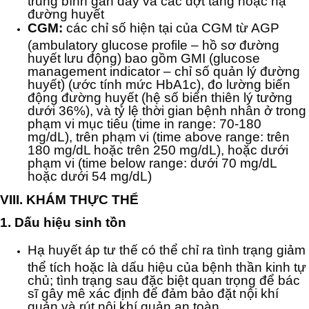
đường huyết
CGM:
các chỉ số hiện tại của CGM từ AGP
(ambulatory glucose profile – hồ sơ đường
huyết lưu động) bao gồm GMI (glucose
management indicator – chỉ số quản lý đường
huyết) (ước tính mức HbA1c), đo lường biến
động đường huyết (hệ số biến thiên lý tưởng
dưới 36%), và tỷ lệ thời gian bệnh nhân ở trong
phạm vi mục tiêu (time in range: 70-180
mg/dL), trên phạm vi (time above range: trên
180 mg/dL hoặc trên 250 mg/dL), hoặc dưới
phạm vi (time below range: dưới 70 mg/dL
hoặc dưới 54 mg/dL)
VIII. KHÁM THỰC THỂ
1. Dấu hiệu sinh tồn
Hạ huyết áp tư thế có thể chỉ ra tình trạng giảm
thể tích hoặc là dấu hiệu của bệnh thần kinh tự
chủ; tình trạng sau đặc biệt quan trọng để bác
sĩ gây mê xác định để đảm bảo đặt nội khí
quản và rút nội khí quản an toàn