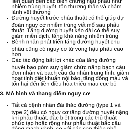
liên quan đến các biến chứng hậu phẫu như
nhiễm trùng huyết, tổn thương thận và chậm
lành vết thương
Đường huyết trước phẫu thuật có thể giúp dự
đoán nguy cơ nhiễm trùng vết mổ sau phẫu
thuật. Tăng đường huyết kéo dài có thể suy
giảm miễn dịch, tăng khả năng nhiễm trùng
Bệnh nhân phát triển tăng đường huyết chu
phẫu cũng có nguy cơ tử vong hậu phẫu cao
hơn
Các tác động bất lợi khác của tăng đường
huyết bao gồm suy giảm chức năng bạch cầu
đơn nhân và bạch cầu đa nhân trung tính, giảm
hoạt tính diệt khuẩn nội bào, tăng đông máu và
tổn hại đến tiền điều hòa thiếu máu cục bộ
3. Mô hình và thang điểm nguy cơ
Tất cả bệnh nhân đái tháo đường (type 1 và
type 2) đều có nguy cơ tăng đường huyết nặng
khi phẫu thuật, đặc biệt trong các thủ thuật
phức tạp hoặc rộng như phẫu thuật bắc cầu
động mạch vành, so với các can thiệp nhỏ