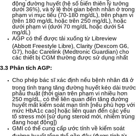
động đường huyết (hệ số biến thiên lý tưởng
dưới 36%), và tỷ lệ thời gian bệnh nhân ở trong
phạm vi mục tiêu (70-180 mg/dL), trên phạm vi
(trên 180 mg/dL hoặc trên 250 mg/dL), hoặc
dưới phạm vi (dưới 70 mg/dL hoặc dưới 54
mg/dL)
AGP có thể được tải xuống từ Libreview
(Abbott Freestyle Libre), Clarity (Dexcom G6,
G7), hoặc Carelink (Medtronic Guardian) cho
các thiết bị CGM thường được sử dụng nhất
3.3 Phân tích AGP:
Cho phép bác sĩ xác định nếu bệnh nhân đã ở
trong tình trạng tăng đường huyết kéo dài trước
phẫu thuật (thời gian trên phạm vi nhiều hơn
250 mg/dL, có thể liên quan đến tăng đường
huyết mất kiểm soát mạn tính [nếu phù hợp với
mức HbA1c cao] hoặc liên quan đến các yếu
tố stress mới [sử dụng steroid mới, nhiễm trùng
đang hoạt động])
GMI có thể cung cấp ước tính về kiểm soát
đường huyết tổng thể gần đây (được tính từ