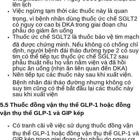
lên lịch
Việc ngừng tạm thời các thuốc này là quan
trọng, vì bệnh nhân dùng thuốc ức chế SGLT2
có nguy cơ cao bị DKA trong giai đoạn chu
phẫu do giảm ăn uống
Thuốc ức chế SGLT2 là thuốc bảo vệ tim mạch
đã được chứng minh. Nếu không có chống chỉ
định, người bệnh đái tháo đường type 2 có suy
tim có thể tiếp tục thuốc ức chế SGLT2 sau
phẫu thuật nếu họ vẫn nằm viện và đã hồi
phục ăn uống (nhịn ăn liên quan đến DKA)
Nên tiếp tục các thuốc này sau khi xuất viện.
Bệnh nhân đái tháo đường nhưng không có
suy tim cũng có thể bắt đầu lại các thuốc này
sau khi xuất viện
5.5 Thuốc đồng vận thụ thể GLP-1 hoặc đồng
vận thụ thể GLP-1 và GIP kép
Có tranh cãi về việc sử dụng thuốc đồng vận
thụ thể GLP-1 hoặc đồng vận thụ thể GLP-1 và
GIP kép trong giai đoạn chu phẫu do nguy cơ