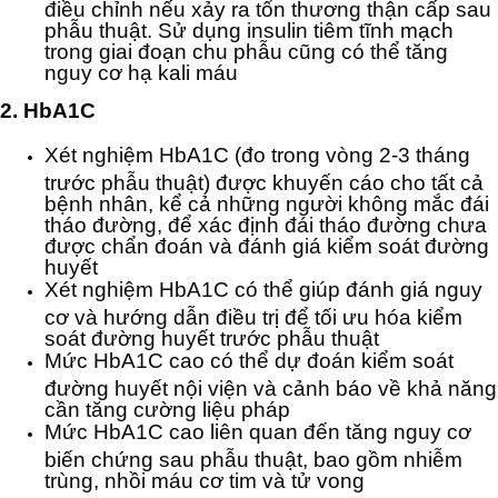
điều chỉnh nếu xảy ra tổn thương thận cấp sau
phẫu thuật. Sử dụng insulin tiêm tĩnh mạch
trong giai đoạn chu phẫu cũng có thể tăng
nguy cơ hạ kali máu
2. HbA1C
Xét nghiệm HbA1C (đo trong vòng 2-3 tháng
trước phẫu thuật) được khuyến cáo cho tất cả
bệnh nhân, kể cả những người không mắc đái
tháo đường, để xác định đái tháo đường chưa
được chẩn đoán và đánh giá kiểm soát đường
huyết
Xét nghiệm HbA1C có thể giúp đánh giá nguy
cơ và hướng dẫn điều trị để tối ưu hóa kiểm
soát đường huyết trước phẫu thuật
Mức HbA1C cao có thể dự đoán kiểm soát
đường huyết nội viện và cảnh báo về khả năng
cần tăng cường liệu pháp
Mức HbA1C cao liên quan đến tăng nguy cơ
biến chứng sau phẫu thuật, bao gồm nhiễm
trùng, nhồi máu cơ tim và tử vong