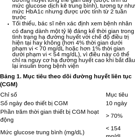
mức glucose dịch kẽ trung bình), tương tự như
mức HbA1c nhưng được ước tính từ 2 tuần
trước
Tối thiểu, bác sĩ nên xác định xem bệnh nhân
có đang dành một tỷ lệ đáng kể thời gian trong
tình trạng hạ đường huyết với chế độ điều trị
hiện tại hay không (hơn 4% thời gian dưới
phạm vi < 70 mg/dL hoặc hơn 1% thời gian
dưới phạm vi < 54 mg/dL), vì điều này có thể
chỉ ra nguy cơ hạ đường huyết cao khi bắt đầu
lại insulin trong bệnh viện
Bảng 1. Mục tiêu theo dõi đường huyết liên tục
(CGM)
Chỉ số
Mục tiêu
Số ngày đeo thiết bị CGM
10 ngày
Phần trăm thời gian thiết bị CGM hoạt
> 70%
động
< 154
Mức glucose trung bình (mg/dL)
mg/dL