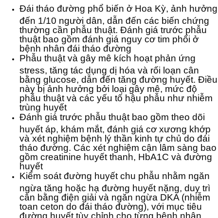
Đái tháo đường phổ biến ở Hoa Kỳ, ảnh hưởng
đến 1/10 người dân, dẫn đến các biến chứng
thường cần phẫu thuật. Đánh giá trước phẫu
thuật bao gồm đánh giá nguy cơ tim phổi ở
bệnh nhân đái tháo đường
Phẫu thuật và gây mê kích hoạt phản ứng
stress, tăng tác dụng dị hóa và rối loạn cân
bằng glucose, dẫn đến tăng đường huyết. Điều
này bị ảnh hưởng bởi loại gây mê, mức độ
phẫu thuật và các yếu tố hậu phẫu như nhiễm
trùng huyết
Đánh giá trước phẫu thuật bao gồm theo dõi
huyết áp, khám mắt, đánh giá cơ xương khớp
và xét nghiệm bệnh lý thần kinh tự chủ do đái
tháo đường. Các xét nghiệm cận lâm sàng bao
gồm creatinine huyết thanh, HbA1C và đường
huyết
Kiểm soát đường huyết chu phẫu nhằm ngăn
ngừa tăng hoặc hạ đường huyết nặng, duy trì
cân bằng điện giải và ngăn ngừa DKA (nhiễm
toan ceton do đái tháo đường), với mục tiêu
đường huyết tùy chỉnh cho từng bệnh nhân