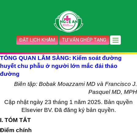
ĐẶT LỊCH KHÁM
TƯ VẤN GHÉP TẠNG
TỔNG QUAN LÂM SÀNG:
Kiểm soát đường
huyết chu phẫu ở người lớn mắc đái tháo
đường
Biên tập: Bobak Moazzami MD và Francisco J.
Pasquel MD, MPH
Cập nhật ngày 23 tháng 1 năm 2025. Bản quyền
Elsevier BV. Đã đăng ký bản quyền.
I. TÓM TẮT
Điểm chính