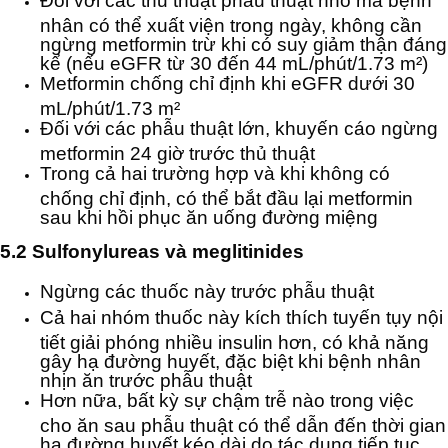
Đối với các thủ thuật phẫu thuật nhỏ mà bệnh
nhân có thể xuất viện trong ngày, không cần
ngừng metformin trừ khi có suy giảm thận đáng
kể (nếu eGFR từ 30 đến 44 mL/phút/1.73 m²)
Metformin chống chỉ định khi eGFR dưới 30
mL/phút/1.73 m²
Đối với các phẫu thuật lớn, khuyến cáo ngừng
metformin 24 giờ trước thủ thuật
Trong cả hai trường hợp và khi không có
chống chỉ định, có thể bắt đầu lại metformin
sau khi hồi phục ăn uống đường miệng
5.2 Sulfonylureas và meglitinides
Ngừng các thuốc này trước phẫu thuật
Cả hai nhóm thuốc này kích thích tuyến tụy nội
tiết giải phóng nhiều insulin hơn, có khả năng
gây hạ đường huyết, đặc biệt khi bệnh nhân
nhịn ăn trước phẫu thuật
Hơn nữa, bất kỳ sự chậm trễ nào trong việc
cho ăn sau phẫu thuật có thể dẫn đến thời gian
hạ đường huyết kéo dài do tác dụng tiếp tục