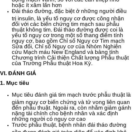
hoặc ít xâm lấn hơn
Đái tháo đường, đặc biệt ở những người điều
trị insulin, là yếu tố nguy cơ được công nhận
đối với các biến chứng tim mạch sau phẫu
thuật không tim. Đái tháo đường được coi là
yếu tố nguy cơ trong một số thang điểm tính
nguy cơ, bao gồm Chỉ số Nguy cơ Tim mạch
Sửa đổi, Chỉ số Nguy cơ của Nhóm Nghiên
cứu Mạch máu New England và bảng tính
Chương trình Cải thiện Chất lượng Phẫu thuật
của Trường Phẫu thuật Hoa Kỳ.
VI. ĐÁNH GIÁ
1. Mục tiêu
Mục tiêu đánh giá tim mạch trước phẫu thuật là
giảm nguy cơ biến chứng và tử vong liên quan
đến phẫu thuật. Ngoài ra, còn nhằm giảm gánh
nặng tài chính cho bệnh nhân và xác định
những người có nguy cơ cao
Trước phẫu thuật, bệnh nhân đái tháo đường
cần được đánh giá toàn diện để xác định khả