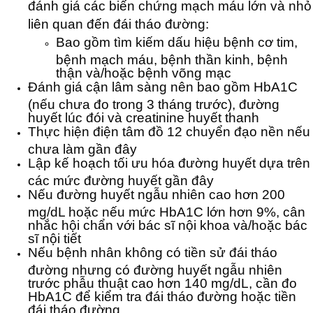
đánh giá các biến chứng mạch máu lớn và nhỏ
liên quan đến đái tháo đường:
Bao gồm tìm kiếm dấu hiệu bệnh cơ tim,
bệnh mạch máu, bệnh thần kinh, bệnh
thận và/hoặc bệnh võng mạc
Đánh giá cận lâm sàng nên bao gồm HbA1C
(nếu chưa đo trong 3 tháng trước), đường
huyết lúc đói và creatinine huyết thanh
Thực hiện điện tâm đồ 12 chuyển đạo nền nếu
chưa làm gần đây
Lập kế hoạch tối ưu hóa đường huyết dựa trên
các mức đường huyết gần đây
Nếu đường huyết ngẫu nhiên cao hơn 200
mg/dL hoặc nếu mức HbA1C lớn hơn 9%, cân
nhắc hội chẩn với bác sĩ nội khoa và/hoặc bác
sĩ nội tiết
Nếu bệnh nhân không có tiền sử đái tháo
đường nhưng có đường huyết ngẫu nhiên
trước phẫu thuật cao hơn 140 mg/dL, cần đo
HbA1C để kiểm tra đái tháo đường hoặc tiền
đái tháo đường