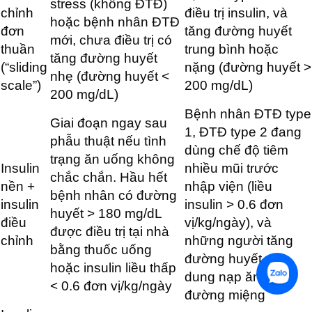
stress (không ĐTĐ)
chỉnh
điều trị insulin, và
hoặc bệnh nhân ĐTĐ
đơn
tăng đường huyết
mới, chưa điều trị có
thuần
trung bình hoặc
tăng đường huyết
(“sliding
nặng (đường huyết >
nhẹ (đường huyết <
scale”)
200 mg/dL)
200 mg/dL)
Bệnh nhân ĐTĐ type
Giai đoạn ngay sau
1, ĐTĐ type 2 đang
phẫu thuật nếu tình
dùng chế độ tiêm
trạng ăn uống không
Insulin
nhiều mũi trước
chắc chắn. Hầu hết
nền +
nhập viện (liều
bệnh nhân có đường
insulin
insulin > 0.6 đơn
huyết > 180 mg/dL
điều
vị/kg/ngày), và
được điều trị tại nhà
chỉnh
những người tăng
bằng thuốc uống
đường huyết và
hoặc insulin liều thấp
dung nạp ăn uống
< 0.6 đơn vị/kg/ngày
đường miệng