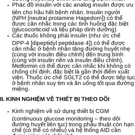
Phác đồ insulin với các analog insulin được ưu
tiên cho hầu hết bệnh nhân. Insulin người
(NPH [neutral protamine Hagedorn]) có thể
được cân nhắc trong các tình huống đặc biệt
(glucocorticoid và liệu pháp dinh dưỡng)
Các thuốc không phải insulin (như ức chế
DPP-4 [dipeptidyl peptidase 4]) có thể được
cân nhắc ở bệnh nhân tăng đường huyết nhẹ
(cùng với insulin điều chỉnh) đến trung bình
(cùng với insulin nền và insulin điều chỉnh).
Metformin có thể được cân nhắc khi không có
chống chỉ định, đặc biệt là gần thời điểm xuất
viện. Thuốc ức chế SGLT2 có thể được tiếp tục
ở bệnh nhân suy tim và ăn uống tốt qua đường
miệng.
II. KINH NGHIỆM VỀ THIẾT BỊ THEO DÕI
Kinh nghiệm về sử dụng thiết bị CGM
(continuous glucose monitoring – theo dõi
đường huyết liên tục) trong phẫu thuật còn hạn
chế (có thể có nhiễu) và hệ thống AID cần