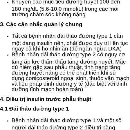
Khuyến cáo mục tiêu đường huyết 100 đến
180 mg/dL (5.6-10.0 mmol/L) trong các môi
trường chăm sóc không nặng
3. Các cân nhắc quản lý chung
Tất cả bệnh nhân đái tháo đường type 1 cần
một dạng insulin nền, phải được duy trì liên tục
ngay cả khi họ nhịn ăn (để ngăn ngừa DKA)
Bệnh nhân đái tháo đường type 2 có nguy cơ
tăng áp lực thẩm thấu tăng đường huyết. Mặc
dù hiếm gặp sau phẫu thuật, tình trạng tăng
đường huyết nặng có thể phát triển khi sử
dụng corticosteroid ngoại sinh, thuốc vận mạch
và liệu pháp dinh dưỡng y tế (đặc biệt với dinh
dưỡng tĩnh mạch hoàn toàn)
4. Điều trị insulin trước phẫu thuật
4.1 Đái tháo đường type 1
Bệnh nhân đái tháo đường type 1 và một số
người đái tháo đường type 2 điều trị bằng