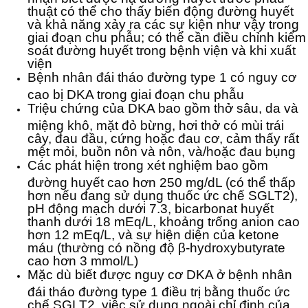
thuật có thể cho thấy biến động đường huyết
và khả năng xảy ra các sự kiện như vậy trong
giai đoạn chu phẫu; có thể cần điều chỉnh kiểm
soát đường huyết trong bệnh viện và khi xuất
viện
Bệnh nhân đái tháo đường type 1 có nguy cơ
cao bị DKA trong giai đoạn chu phẫu
Triệu chứng của DKA bao gồm thở sâu, da và
miệng khô, mặt đỏ bừng, hơi thở có mùi trái
cây, đau đầu, cứng hoặc đau cơ, cảm thấy rất
mệt mỏi, buồn nôn và nôn, và/hoặc đau bụng
Các phát hiện trong xét nghiệm bao gồm
đường huyết cao hơn 250 mg/dL (có thể thấp
hơn nếu đang sử dụng thuốc ức chế SGLT2),
pH động mạch dưới 7.3, bicarbonat huyết
thanh dưới 18 mEq/L, khoảng trống anion cao
hơn 12 mEq/L, và sự hiện diện của ketone
máu (thường có nồng độ β-hydroxybutyrate
cao hơn 3 mmol/L)
Mặc dù biết được nguy cơ DKA ở bệnh nhân
đái tháo đường type 1 điều trị bằng thuốc ức
chế SGLT2, việc sử dụng ngoài chỉ định của