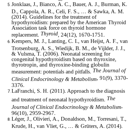
Jonklaas, J., Bianco, A. C., Bauer, A. J., Burman, K.
D., Cappola, A. R., Celi, F. S., … & Sawka, A. M.
(2014). Guidelines for the treatment of
hypothyroidism: prepared by the American Thyroid
Association task force on thyroid hormone
Thyroid
replacement.
, 24(12), 1670-1751.
Kempers, M. J., Lanting, C. I., van Heijst, A. F., van
Trotsenburg, A. S., Wiedijk, B. M., de Vijlder, J. J.,
& Vulsma, T. (2006). Neonatal screening for
congenital hypothyroidism based on thyroxine,
thyrotropin, and thyroxine-binding globulin
The Journal of
measurement: potentials and pitfalls.
, 91(9), 3370-
Clinical Endocrinology & Metabolism
3376.
LaFranchi, S. H. (2011). Approach to the diagnosis
The
and treatment of neonatal hypothyroidism.
,
Journal of Clinical Endocrinology & Metabolism
96(10), 2959-2967.
Léger, J., Olivieri, A., Donaldson, M., Torresani, T.,
Krude, H., van Vliet, G., … & Grüters, A. (2014).