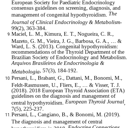
European Society for Paediatric Endocrinology
consensus guidelines on screening, diagnosis, and
The
management of congenital hypothyroidism.
,
Journal of Clinical Endocrinology & Metabolism
99(2), 363-384.
Maciel, L. M., Kimura, E. T., Nogueira, C. R.,
Mazeto, G. M., Vieira, J. G., Barbosa, G. A., … &
Ward, L. S. (2013). Congenital hypothyroidism:
recommendations of the Thyroid Department of the
Brazilian Society of Endocrinology and Metabolism.
Arquivos Brasileiros de Endocrinologia &
, 57(3), 184-192.
Metabologia
Persani, L., Brabant, G., Dattani, M., Bonomi, M.,
Feldt-Rasmussen, U., Fliers, E., … & Visser, T. J.
(2018). 2018 European Thyroid Association (ETA)
guidelines on the diagnosis and management of
European Thyroid Journal
central hypothyroidism.
,
7(5), 225-237.
Persani, L., Cangiano, B., & Bonomi, M. (2019).
The diagnosis and management of central
Endocrine Connections
hypothyroidism in 2018.
,