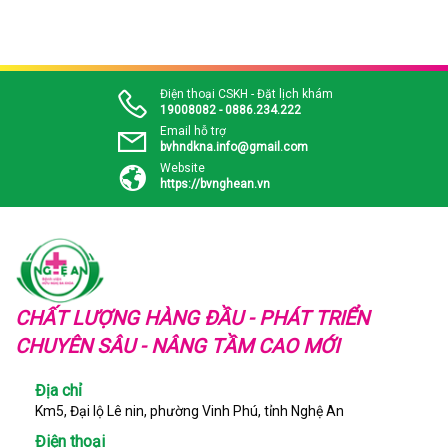
Điện thoại CSKH - Đặt lịch khám
19008082 - 0886.234.222
Email hỗ trợ
bvhndkna.info@gmail.com
Website
https://bvnghean.vn
CHẤT LƯỢNG HÀNG ĐẦU - PHÁT TRIỂN
CHUYÊN SÂU - NÂNG TẦM CAO MỚI
Địa chỉ
Km5, Đại lộ Lê nin, phường Vinh Phú, tỉnh Nghệ An
Điện thoại