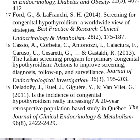
, 22(5), 407-
in Endocrinology, Diabetes and Obesity
412.
Ford, G., & LaFranchi, S. H. (2014). Screening for
congenital hypothyroidism: a worldwide view of
Best Practice & Research Clinical
strategies.
, 28(2), 175-187.
Endocrinology & Metabolism
Cassio, A., Corbetta, C., Antonozzi, I., Calaciura, F.,
Caruso, U., Cesaretti, G., … & Gastaldi, R. (2013).
The Italian screening program for primary congenital
hypothyroidism: Actions to improve screening,
Journal of
diagnosis, follow-up, and surveillance.
, 36(3), 195-203.
Endocrinological Investigation
Deladoëy, J., Ruel, J., Giguère, Y., & Van Vliet, G.
(2011). Is the incidence of congenital
hypothyroidism really increasing? A 20-year
The
retrospective population-based study in Québec.
,
Journal of Clinical Endocrinology & Metabolism
96(8), 2422-2429.