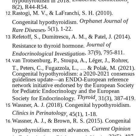
8(2), R44-R54.
Rastogi, M. V., & LaFranchi, S. H. (2010).
Orphanet Journal of
Congenital hypothyroidism.
, 5(1), 1-22.
Rare Diseases
Refetoff, S., Dumitrescu, A. M., & Patel, J. (2014).
Journal of
Resistance to thyroid hormone.
, 37(9), 795-811.
Endocrinological Investigation
van Trotsenburg, P., Stoupa, A., Léger, J., Rohrer,
T., Peters, C., Fugazzola, L., … & Polak, M. (2021).
Congenital hypothyroidism: a 2020-2021 consensus
guidelines update—an ENDO-European reference
network initiative endorsed by the European Society
for Pediatric Endocrinology and the European
Thyroid
Society for Endocrinology.
, 31(3), 387-419.
Wassner, A. J. (2018). Congenital hypothyroidism.
Clinics in Perinatology
, 45(1), 1-18.
Wassner, A. J., & Brown, R. S. (2015). Congenital
Current Opinion
hypothyroidism: recent advances.