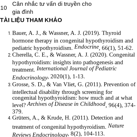
Cân nhắc tư vấn di truyền cho
10
gia đình
TÀI LIỆU THAM KHẢO
Bauer, A. J., & Wassner, A. J. (2019). Thyroid
hormone therapy in congenital hypothyroidism and
Endocrine
pediatric hypothyroidism.
, 66(1), 51-62.
Cherella, C. E., & Wassner, A. J. (2020). Congenital
hypothyroidism: insights into pathogenesis and
International Journal of Pediatric
treatment.
, 2020(1), 1-13.
Endocrinology
Grosse, S. D., & Van Vliet, G. (2011). Prevention of
intellectual disability through screening for
congenital hypothyroidism: how much and at what
Archives of Disease in Childhood
level?
, 96(4), 374-
379.
Grüters, A., & Krude, H. (2011). Detection and
Nature
treatment of congenital hypothyroidism.
, 8(2), 104-113.
Reviews Endocrinology