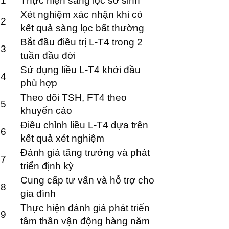
1
Thực hiện sàng lọc sơ sinh
Xét nghiệm xác nhận khi có
2
kết quả sàng lọc bất thường
Bắt đầu điều trị L-T4 trong 2
3
tuần đầu đời
Sử dụng liều L-T4 khởi đầu
4
phù hợp
Theo dõi TSH, FT4 theo
5
khuyến cáo
Điều chỉnh liều L-T4 dựa trên
6
kết quả xét nghiệm
Đánh giá tăng trưởng và phát
7
triển định kỳ
Cung cấp tư vấn và hỗ trợ cho
8
gia đình
Thực hiện đánh giá phát triển
9
tâm thần vận động hàng năm