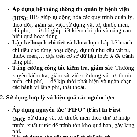
Áp dụng hệ thống thông tin quản lý bệnh viện
HIS giúp tự động hóa các quy trình quản lý,
(HIS):
theo dõi, giám sát việc sử dụng vật tư, thuốc men,
chi phí,… từ đó giúp tiết kiệm chi phí và nâng cao
hiệu quả hoạt động.
Lập kế hoạch chi tiết và khoa học:
Lập kế hoạch
chi tiêu cho từng hoạt động, dự trù nhu cầu vật tư,
thuốc men,… dựa trên cơ sở dữ liệu thực tế để tránh
lãng phí.
Tăng cường công tác kiểm tra, giám sát:
Thường
xuyên kiểm tra, giám sát việc sử dụng vật tư, thuốc
men, chi phí,… để kịp thời phát hiện và ngăn chặn
các hành vi lãng phí, thất thoát.
2. Sử dụng hợp lý và hiệu quả các nguồn lực:
Áp dụng nguyên tắc “FIFO” (First In First
Sử dụng vật tư, thuốc men theo thứ tự nhập
Out):
trước, xuất trước để tránh tồn kho quá hạn, gây lãng
phí.