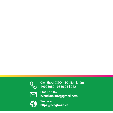
Điện thoại CSKH - Đặt lịch khám
19008082 - 0886.234.222
Email hỗ trợ
bvhndkna.info@gmail.com
Website
https://bvnghean.vn