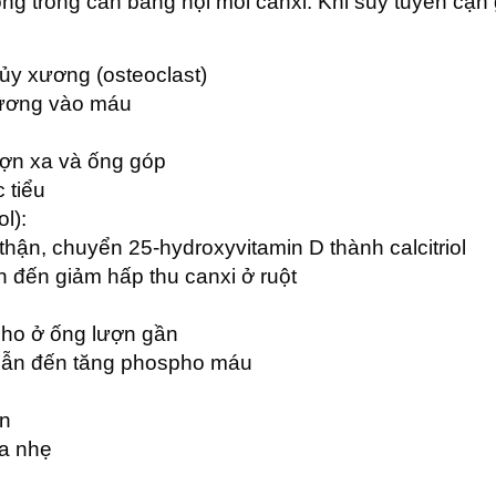
g trong cân bằng nội môi canxi. Khi suy tuyến cận g
ủy xương (osteoclast)
xương vào máu
ượn xa và ống góp
 tiểu
l):
hận, chuyển 25-hydroxyvitamin D thành calcitriol
n đến giảm hấp thu canxi ở ruột
pho ở ống lượn gần
 dẫn đến tăng phospho máu
ận
a nhẹ