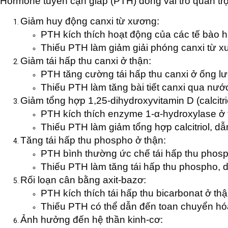
Hormone tuyến cận giáp (PTH) đóng vai trò quan trọn
Giảm huy động canxi từ xương:
PTH kích thích hoạt động của các tế bào h
Thiếu PTH làm giảm giải phóng canxi từ 
Giảm tái hấp thu canxi ở thận:
PTH tăng cường tái hấp thu canxi ở ống l
Thiếu PTH làm tăng bài tiết canxi qua nước
Giảm tổng hợp 1,25-dihydroxyvitamin D (calcitrio
PTH kích thích enzyme 1-α-hydroxylase ở t
Thiếu PTH làm giảm tổng hợp calcitriol, dẫ
Tăng tái hấp thu phospho ở thận:
PTH bình thường ức chế tái hấp thu phos
Thiếu PTH làm tăng tái hấp thu phospho,
Rối loạn cân bằng axit-bazơ:
PTH kích thích tái hấp thu bicarbonat ở th
Thiếu PTH có thể dẫn đến toan chuyển hó
Ảnh hưởng đến hệ thần kinh-cơ: