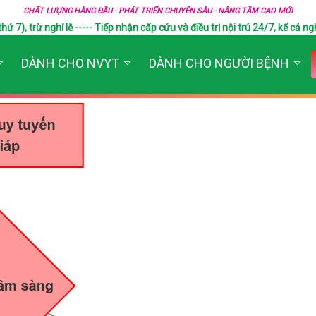
CHẤT LƯỢNG HÀNG ĐẦU - PHÁT TRIỂN CHUYÊN SÂU - NÂNG TẦM CAO MỚI
), trừ nghỉ lễ ----- Tiếp nhận cấp cứu và điều trị nội trú 24/7, kể cả ngh
DÀNH CHO NVYT
DÀNH CHO NGƯỜI BỆNH