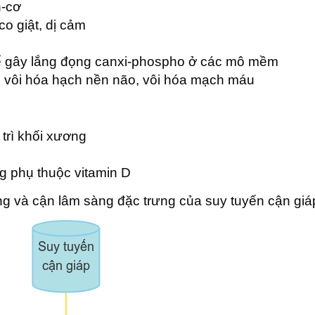
h-cơ
o giật, dị cảm
ể gây lắng đọng canxi-phospho ở các mô mềm
, vôi hóa hạch nền não, vôi hóa mạch máu
trì khối xương
g phụ thuộc vitamin D
ng và cận lâm sàng đặc trưng của suy tuyến cận giá