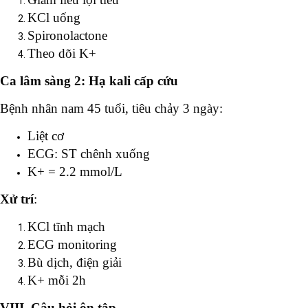
KCl uống
Spironolactone
Theo dõi K+
Ca lâm sàng 2: Hạ kali cấp cứu
Bệnh nhân nam 45 tuổi, tiêu chảy 3 ngày:
Liệt cơ
ECG: ST chênh xuống
K+ = 2.2 mmol/L
Xử trí
:
KCl tĩnh mạch
ECG monitoring
Bù dịch, điện giải
K+ mỗi 2h
VIII. Câu hỏi ôn tập