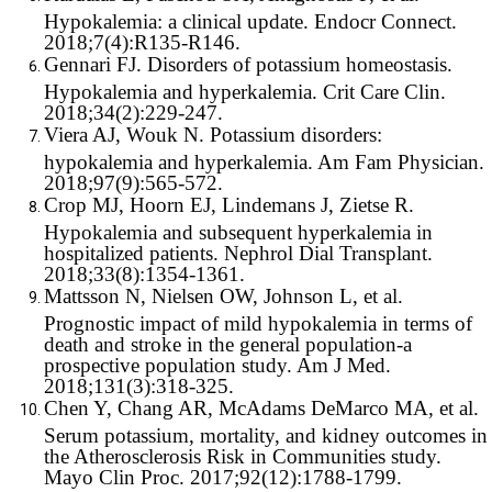
Hypokalemia: a clinical update. Endocr Connect.
2018;7(4):R135-R146.
Gennari FJ. Disorders of potassium homeostasis.
Hypokalemia and hyperkalemia. Crit Care Clin.
2018;34(2):229-247.
Viera AJ, Wouk N. Potassium disorders:
hypokalemia and hyperkalemia. Am Fam Physician.
2018;97(9):565-572.
Crop MJ, Hoorn EJ, Lindemans J, Zietse R.
Hypokalemia and subsequent hyperkalemia in
hospitalized patients. Nephrol Dial Transplant.
2018;33(8):1354-1361.
Mattsson N, Nielsen OW, Johnson L, et al.
Prognostic impact of mild hypokalemia in terms of
death and stroke in the general population-a
prospective population study. Am J Med.
2018;131(3):318-325.
Chen Y, Chang AR, McAdams DeMarco MA, et al.
Serum potassium, mortality, and kidney outcomes in
the Atherosclerosis Risk in Communities study.
Mayo Clin Proc. 2017;92(12):1788-1799.