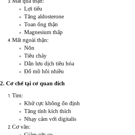
Mất qua thận:
Lợi tiểu
Tăng aldosterone
Toan ống thận
Magnesium thấp
Mất ngoài thận:
Nôn
Tiêu chảy
Dẫn lưu dịch tiêu hóa
Đổ mồ hôi nhiều
2. Cơ chế tại cơ quan đích
Tim:
Khử cực không ổn định
Tăng tính kích thích
Nhạy cảm với digitalis
Cơ vân:
Giảm sức co