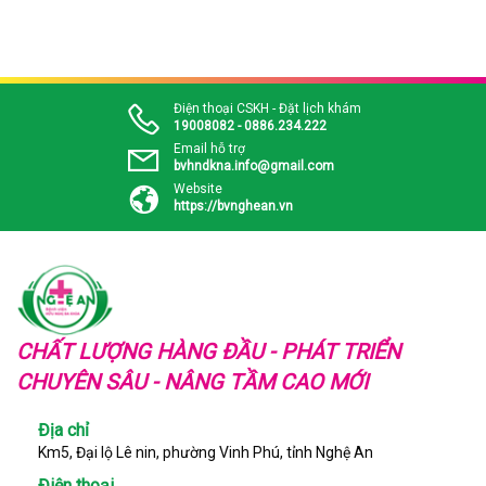
Điện thoại CSKH - Đặt lịch khám
19008082 - 0886.234.222
Email hỗ trợ
bvhndkna.info@gmail.com
Website
https://bvnghean.vn
CHẤT LƯỢNG HÀNG ĐẦU - PHÁT TRIỂN
CHUYÊN SÂU - NÂNG TẦM CAO MỚI
Địa chỉ
Km5, Đại lộ Lê nin, phường Vinh Phú, tỉnh Nghệ An
Điện thoại