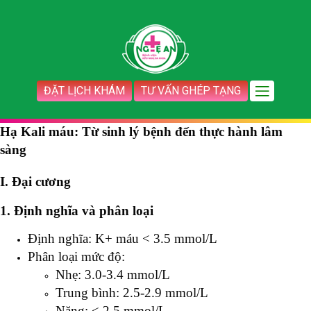
ĐẶT LỊCH KHÁM
TƯ VẤN GHÉP TẠNG
Hạ Kali máu: Từ sinh lý bệnh đến thực hành lâm
sàng
I. Đại cương
1. Định nghĩa và phân loại
Định nghĩa: K+ máu < 3.5 mmol/L
Phân loại mức độ:
Nhẹ: 3.0-3.4 mmol/L
Trung bình: 2.5-2.9 mmol/L
Nặng: < 2.5 mmol/L