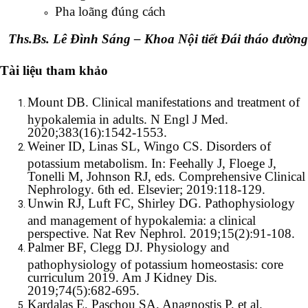
Pha loãng đúng cách
Ths.Bs. Lê Đình Sáng – Khoa Nội tiết Đái tháo đường
Tài liệu tham khảo
Mount DB. Clinical manifestations and treatment of
hypokalemia in adults. N Engl J Med.
2020;383(16):1542-1553.
Weiner ID, Linas SL, Wingo CS. Disorders of
potassium metabolism. In: Feehally J, Floege J,
Tonelli M, Johnson RJ, eds. Comprehensive Clinical
Nephrology. 6th ed. Elsevier; 2019:118-129.
Unwin RJ, Luft FC, Shirley DG. Pathophysiology
and management of hypokalemia: a clinical
perspective. Nat Rev Nephrol. 2019;15(2):91-108.
Palmer BF, Clegg DJ. Physiology and
pathophysiology of potassium homeostasis: core
curriculum 2019. Am J Kidney Dis.
2019;74(5):682-695.
Kardalas E, Paschou SA, Anagnostis P, et al.