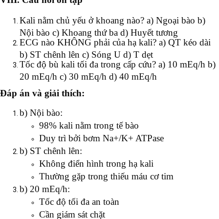
Kali nằm chủ yếu ở khoang nào? a) Ngoại bào b)
Nội bào c) Khoang thứ ba d) Huyết tương
ECG nào KHÔNG phải của hạ kali? a) QT kéo dài
b) ST chênh lên c) Sóng U d) T dẹt
Tốc độ bù kali tối đa trong cấp cứu? a) 10 mEq/h b)
20 mEq/h c) 30 mEq/h d) 40 mEq/h
Đáp án và giải thích:
b) Nội bào:
98% kali nằm trong tế bào
Duy trì bởi bơm Na+/K+ ATPase
b) ST chênh lên:
Không điển hình trong hạ kali
Thường gặp trong thiếu máu cơ tim
b) 20 mEq/h:
Tốc độ tối đa an toàn
Cần giám sát chặt