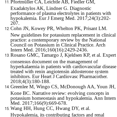
Pfortmüller CA, Leichtle AB, Fiedler GM,
Exadaktylos AK, Lindner G. Diagnostic
performance of plasma electrolytes in patients with
hypokalemia. Eur J Emerg Med. 2017;24(3):202-
207.
Cohn JN, Kowey PR, Whelton PK, Prisant LM.
New guidelines for potassium replacement in clinical
practice: a contemporary review by the National
Council on Potassium in Clinical Practice. Arch
Intern Med. 2016;160(16):2429-2436.
Rosano GMC, Tamargo J, Kjeldsen KP, et al. Expert
consensus document on the management of
hyperkalaemia in patients with cardiovascular disease
treated with renin angiotensin aldosterone system
inhibitors. Eur Heart J Cardiovasc Pharmacother.
2018;4(3):180-188.
Greenlee M, Wingo CS, McDonough AA, Youn JH,
Kone BC. Narrative review: evolving concepts in
potassium homeostasis and hypokalemia. Ann Intern
Med. 2017;166(9):669-678.
Wang HH, Hung CC, Hwang DY, et al.
Hypokalemia, its contributing factors and renal