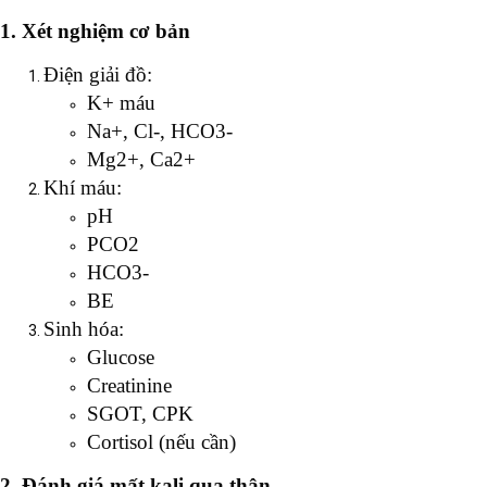
1. Xét nghiệm cơ bản
Điện giải đồ:
K+ máu
Na+, Cl-, HCO3-
Mg2+, Ca2+
Khí máu:
pH
PCO2
HCO3-
BE
Sinh hóa:
Glucose
Creatinine
SGOT, CPK
Cortisol (nếu cần)
2. Đánh giá mất kali qua thận