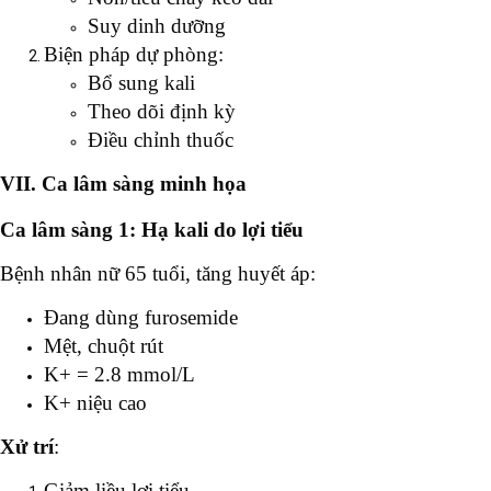
Suy dinh dưỡng
Biện pháp dự phòng:
Bổ sung kali
Theo dõi định kỳ
Điều chỉnh thuốc
VII. Ca lâm sàng minh họa
Ca lâm sàng 1: Hạ kali do lợi tiểu
Bệnh nhân nữ 65 tuổi, tăng huyết áp:
Đang dùng furosemide
Mệt, chuột rút
K+ = 2.8 mmol/L
K+ niệu cao
Xử trí
:
Giảm liều lợi tiểu