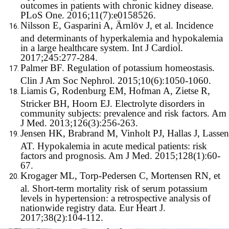
outcomes in patients with chronic kidney disease.
PLoS One. 2016;11(7):e0158526.
Nilsson E, Gasparini A, Ärnlöv J, et al. Incidence
and determinants of hyperkalemia and hypokalemia
in a large healthcare system. Int J Cardiol.
2017;245:277-284.
Palmer BF. Regulation of potassium homeostasis.
Clin J Am Soc Nephrol. 2015;10(6):1050-1060.
Liamis G, Rodenburg EM, Hofman A, Zietse R,
Stricker BH, Hoorn EJ. Electrolyte disorders in
community subjects: prevalence and risk factors. Am
J Med. 2013;126(3):256-263.
Jensen HK, Brabrand M, Vinholt PJ, Hallas J, Lassen
AT. Hypokalemia in acute medical patients: risk
factors and prognosis. Am J Med. 2015;128(1):60-
67.
Krogager ML, Torp-Pedersen C, Mortensen RN, et
al. Short-term mortality risk of serum potassium
levels in hypertension: a retrospective analysis of
nationwide registry data. Eur Heart J.
2017;38(2):104-112.