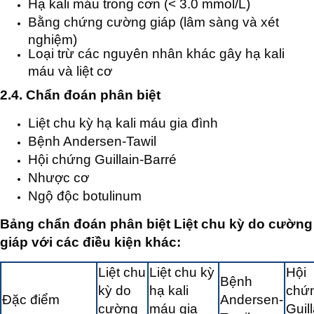
Hạ kali máu trong cơn (< 3.0 mmol/L)
Bằng chứng cường giáp (lâm sàng và xét
nghiệm)
Loại trừ các nguyên nhân khác gây hạ kali
máu và liệt cơ
2.4. Chẩn đoán phân biệt
Liệt chu kỳ hạ kali máu gia đình
Bệnh Andersen-Tawil
Hội chứng Guillain-Barré
Nhược cơ
Ngộ độc botulinum
Bảng chẩn đoán phân biệt Liệt chu kỳ do cường
giáp với các điều kiện khác:
Liệt chu
Liệt chu kỳ
Hội
Bệnh
kỳ do
hạ kali
chứ
Đặc điểm
Andersen-
cường
máu gia
Guill