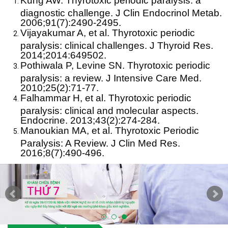
Kung AW. Thyrotoxic periodic paralysis: a
diagnostic challenge. J Clin Endocrinol Metab.
2006;91(7):2490-2495.
Vijayakumar A, et al. Thyrotoxic periodic
paralysis: clinical challenges. J Thyroid Res.
2014;2014:649502.
Pothiwala P, Levine SN. Thyrotoxic periodic
paralysis: a review. J Intensive Care Med.
2010;25(2):71-77.
Falhammar H, et al. Thyrotoxic periodic
paralysis: clinical and molecular aspects.
Endocrine. 2013;43(2):274-284.
Manoukian MA, et al. Thyrotoxic Periodic
Paralysis: A Review. J Clin Med Res.
2016;8(7):490-496.