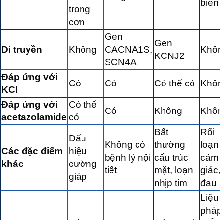
biên
trong
cơn
Gen
Gen
Di truyền
Không
CACNA1S,
Khô
KCNJ2
SCN4A
Đáp ứng với
Có
Có
Có thể có
Khô
KCl
Đáp ứng với
Có thể
Có
Không
Khô
acetazolamide
có
Bất
Rối
Dấu
Không có
thường
loạn
Các đặc điểm
hiệu
bệnh lý nội
cấu trúc
cảm
khác
cường
tiết
mặt, loạn
giác
giáp
nhịp tim
đau
Liệu
phá