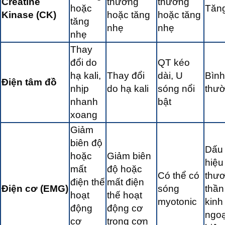
Creatine
thường
thường
hoặc
Tăn
Kinase (CK)
hoặc tăng
hoặc tăng
tăng
nhẹ
nhẹ
nhẹ
Thay
đổi do
QT kéo
hạ kali,
Thay đổi
dài, U
Bình
Điện tâm đồ
nhịp
do hạ kali
sóng nổi
thư
nhanh
bật
xoang
Giảm
biên độ
Dấu
hoặc
Giảm biên
hiệu
mất
độ hoặc
Có thể có
thư
điện thế
mất điện
Điện cơ (EMG)
sóng
thần
hoạt
thế hoạt
myotonic
kinh
động
động cơ
ngoạ
cơ
trong cơn