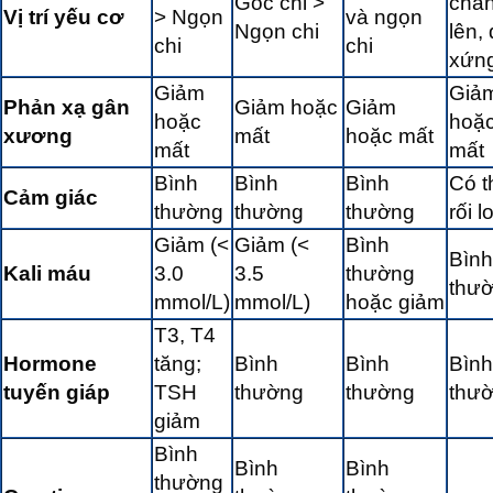
Gốc chi >
châ
Vị trí yếu cơ
> Ngọn
và ngọn
Ngọn chi
lên, 
chi
chi
xứn
Giảm
Giả
Phản xạ gân
Giảm hoặc
Giảm
hoặc
hoặ
xương
mất
hoặc mất
mất
mất
Bình
Bình
Bình
Có t
Cảm giác
thường
thường
thường
rối l
Giảm (<
Giảm (<
Bình
Bình
Kali máu
3.0
3.5
thường
thư
mmol/L)
mmol/L)
hoặc giảm
T3, T4
Hormone
tăng;
Bình
Bình
Bình
tuyến giáp
TSH
thường
thường
thư
giảm
Bình
Bình
Bình
thường