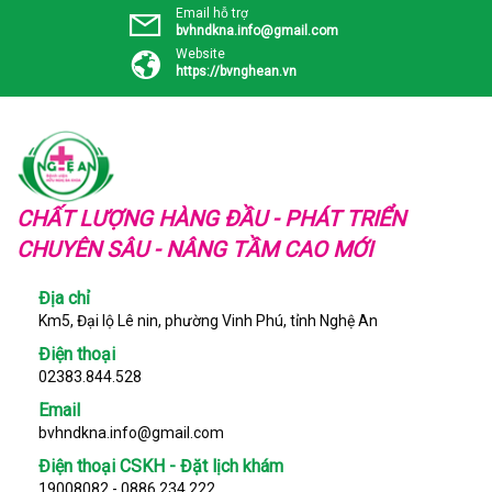
Email hỗ trợ
bvhndkna.info@gmail.com
Website
https://bvnghean.vn
CHẤT LƯỢNG HÀNG ĐẦU - PHÁT TRIỂN
CHUYÊN SÂU - NÂNG TẦM CAO MỚI
Địa chỉ
Km5, Đại lộ Lê nin, phường Vinh Phú, tỉnh Nghệ An
Điện thoại
02383.844.528
Email
bvhndkna.info@gmail.com
Điện thoại CSKH - Đặt lịch khám
19008082 - 0886.234.222