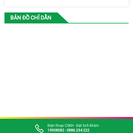
BẢN ĐỒ CHỈ DẪN
Điện thoại CSKH - Đặt lịch khám
19008082 - 0886.234.222