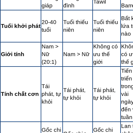
Tawil
giáp
đình
Barr
Bất 
20-40
Tuổi thiếu
Tuổi thiếu
Tuổi khởi phát
lứa t
tuổi
niên
niên
nào
Nam >
Không có
Khô
Giới tính
Nữ
Nam > Nữ
ưu thế
có ư
(20:1)
giới
thế g
Tiến
triển
Tái
tron
Tái phát,
Tái phát,
Tính chất cơn
phát, tự
vài
tự khỏi
tự khỏi
khỏi
ngà
đến 
tuần
Lan 
Gốc chi
Gốc chi