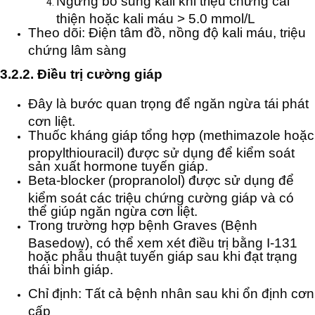
Ngừng bổ sung kali khi triệu chứng cải
thiện hoặc kali máu > 5.0 mmol/L
Theo dõi: Điện tâm đồ, nồng độ kali máu, triệu
chứng lâm sàng
3.2.2. Điều trị cường giáp
Đây là bước quan trọng để ngăn ngừa tái phát
cơn liệt.
Thuốc kháng giáp tổng hợp (methimazole hoặc
propylthiouracil) được sử dụng để kiểm soát
sản xuất hormone tuyến giáp.
Beta-blocker (propranolol) được sử dụng để
kiểm soát các triệu chứng cường giáp và có
thể giúp ngăn ngừa cơn liệt.
Trong trường hợp bệnh Graves (Bệnh
Basedow), có thể xem xét điều trị bằng I-131
hoặc phẫu thuật tuyến giáp sau khi đạt trạng
thái bình giáp.
Chỉ định: Tất cả bệnh nhân sau khi ổn định cơn
cấp