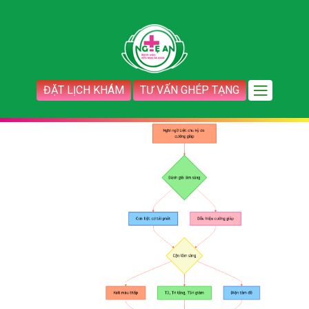
ĐẶT LỊCH KHÁM
TƯ VẤN GHÉP TẠNG