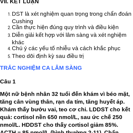
VII. KẾT LUẬN
DST là xét nghiệm quan trọng trong chẩn đoán
Cushing
Cần thực hiện đúng quy trình và điều kiện
Diễn giải kết hợp với lâm sàng và xét nghiệm
khác
Chú ý các yếu tố nhiễu và cách khắc phục
Theo dõi định kỳ sau điều trị
TRẮC NGHIỆM CA LÂM SÀNG
Câu 1
Một nữ bệnh nhân 32 tuổi đến khám vì béo mặt,
tăng cân vùng thân, rạn da tím, tăng huyết áp.
Khám thấy bướu vai, teo cơ chi. LDDST cho kết
quả: cortisol nền 650 nmol/L, sau ức chế 250
nmol/L. HDDST cho thấy cortisol giảm 85%.
ACTH = 85 pmol/L (bình thường 2-11). Chẩn