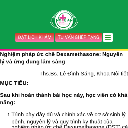
ĐẶT LỊCH KHÁM
TƯ VẤN GHÉP TẠNG
Nghiệm pháp ức chế Dexamethasone: Nguyên
lý và ứng dụng lâm sàng
Ths.Bs. Lê Đình Sáng, Khoa Nội tiết
MỤC TIÊU:
Sau khi hoàn thành bài học này, học viên có khả
năng:
Trình bày đầy đủ và chính xác về cơ sở sinh lý
bệnh, nguyên lý và quy trình kỹ thuật của
nghiệm pháp ức chế Dexamethasone (DST) cả