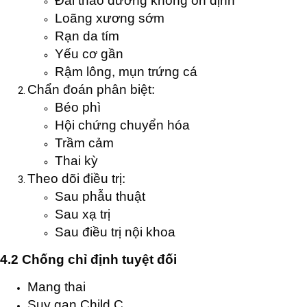
Đái tháo đường không ổn định
Loãng xương sớm
Rạn da tím
Yếu cơ gần
Rậm lông, mụn trứng cá
Chẩn đoán phân biệt:
Béo phì
Hội chứng chuyển hóa
Trầm cảm
Thai kỳ
Theo dõi điều trị:
Sau phẫu thuật
Sau xạ trị
Sau điều trị nội khoa
4.2 Chống chỉ định tuyệt đối
Mang thai
Suy gan Child C