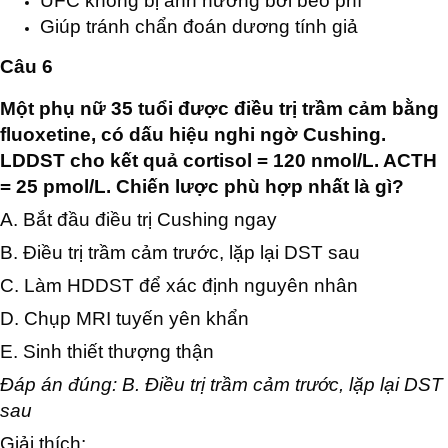
UFC không bị ảnh hưởng bởi béo phì
Giúp tránh chẩn đoán dương tính giả
Câu 6
Một phụ nữ 35 tuổi được điều trị trầm cảm bằng
fluoxetine, có dấu hiệu nghi ngờ Cushing.
LDDST cho kết quả cortisol = 120 nmol/L. ACTH
= 25 pmol/L. Chiến lược phù hợp nhất là gì?
A. Bắt đầu điều trị Cushing ngay
B. Điều trị trầm cảm trước, lặp lại DST sau
C. Làm HDDST để xác định nguyên nhân
D. Chụp MRI tuyến yên khẩn
E. Sinh thiết thượng thận
Đáp án đúng: B. Điều trị trầm cảm trước, lặp lại DST
sau
Giải thích: