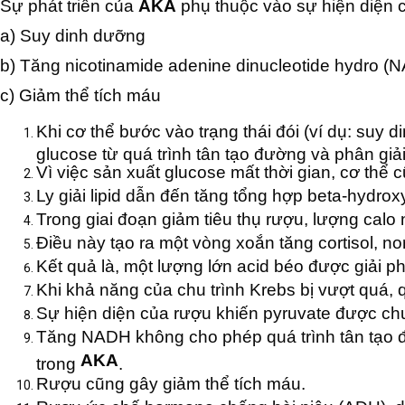
Sự phát triển của
AKA
phụ thuộc vào sự hiện diện c
a) Suy dinh dưỡng
b) Tăng nicotinamide adenine dinucleotide hydro (
c) Giảm thể tích máu
Khi cơ thể bước vào trạng thái đói (ví dụ: suy
glucose từ quá trình tân tạo đường và phân giả
Vì việc sản xuất glucose mất thời gian, cơ thể cũn
Ly giải lipid dẫn đến tăng tổng hợp beta-hydro
Trong giai đoạn giảm tiêu thụ rượu, lượng calo n
Điều này tạo ra một vòng xoắn tăng cortisol, n
Kết quả là, một lượng lớn acid béo được giải phó
Khi khả năng của chu trình Krebs bị vượt quá, q
Sự hiện diện của rượu khiến pyruvate được chuy
Tăng NADH không cho phép quá trình tân tạo đ
AKA
trong
.
Rượu cũng gây giảm thể tích máu.