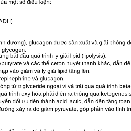
ủa một số điều kiện:
NADH)
 dinh dưỡng), glucagon được sản xuất và giải phóng 
i glycogen.
g bắt đầu quá trình ly giải lipid (lipolysis).
xybutyrate và các thể ceton huyết thanh khác, dẫn đ
ạp vào giảm và ly giải lipid tăng lên.
orepinephrine và glucagon.
ng từ triglyceride ngoại vi và trải qua quá trình bet
uá trình oxy hóa phải diễn ra thông qua ketogenesis 
ển đổi ưu tiên thành acid lactic, dẫn đến tăng toan
ường xảy ra do giảm pyruvate, góp phần vào tình 