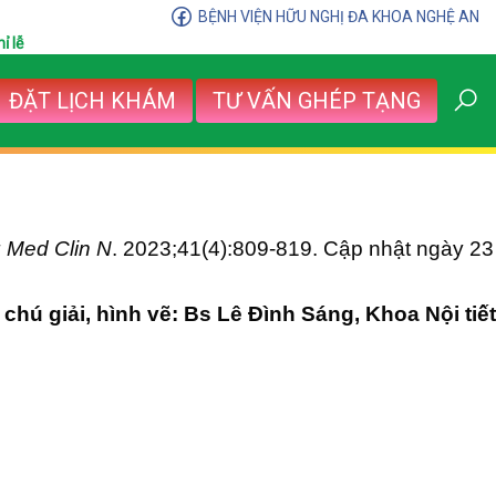
BỆNH VIỆN HỮU NGHỊ ĐA KHOA NGHỆ AN
ỉ lễ
ĐẶT LỊCH KHÁM
TƯ VẤN GHÉP TẠNG
 Med Clin N
. 2023;41(4):809-819.
Cập nhật ngày 23
 chú giải, hình vẽ: Bs Lê Đình Sáng, Khoa Nội tiết