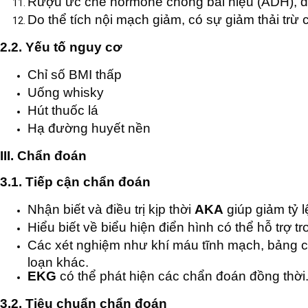
Rượu ức chế hormone chống bài niệu (ADH), dẫ
Do thể tích nội mạch giảm, có sự giảm thải trừ 
2.2.
Yếu tố nguy cơ
Chỉ số BMI thấp
Uống whisky
Hút thuốc lá
Hạ đường huyết nền
III. Chẩn đoán
3.1.
Tiếp cận chẩn đoán
Nhận biết và điều trị kịp thời
AKA
giúp giảm tỷ l
Hiểu biết về biểu hiện điển hình có thể hỗ trợ t
Các xét nghiệm như khí máu tĩnh mạch, bảng ch
loạn khác.
EKG
có thể phát hiện các chẩn đoán đồng thời
3.2.
Tiêu chuẩn chẩn đoán