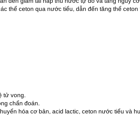
n đến giảm tái hấp thu nước tự do và tăng nguy cơ
các thể ceton qua nước tiểu, dẫn đến tăng thể ceton
ệ tử vong.
rong chẩn đoán.
uyển hóa cơ bản, acid lactic, ceton nước tiểu và hu
.