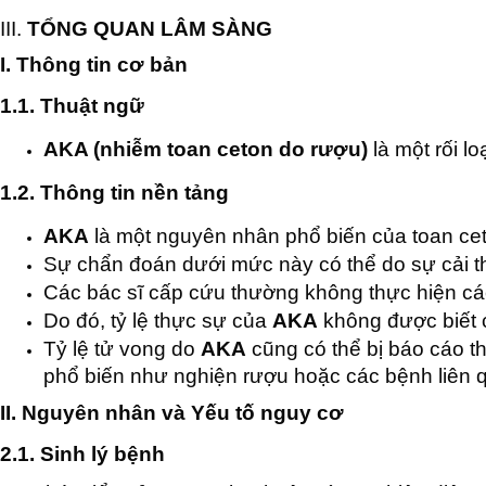
III.
TỔNG QUAN LÂM SÀNG
I. Thông tin cơ bản
1.1.
Thuật ngữ
AKA (nhiễm toan ceton do rượu)
là một rối l
1.2.
Thông tin nền tảng
AKA
là một nguyên nhân phổ biến của toan ce
Sự chẩn đoán dưới mức này có thể do sự cải th
Các bác sĩ cấp cứu thường không thực hiện các
Do đó, tỷ lệ thực sự của
AKA
không được biết 
Tỷ lệ tử vong do
AKA
cũng có thể bị báo cáo t
phổ biến như nghiện rượu hoặc các bệnh liên q
II. Nguyên nhân và Yếu tố nguy cơ
2.1.
Sinh lý bệnh