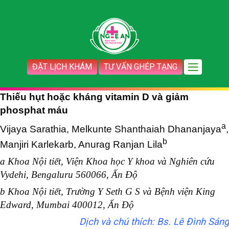
ĐẶT LỊCH KHÁM
TƯ VẤN GHÉP TẠNG
Thiếu hụt hoặc kháng vitamin D và giảm
phosphat máu
a
Vijaya Sarathia, Melkunte Shanthaiah Dhananjaya
,
b
Manjiri Karlekarb, Anurag Ranjan Lila
a Khoa Nội tiết, Viện Khoa học Y khoa và Nghiên cứu
Vydehi, Bengaluru 560066, Ấn Độ
b Khoa Nội tiết, Trường Y Seth G S và Bệnh viện King
Edward, Mumbai 400012, Ấn Độ
Dịch và chú thích: Bs. Lê Đình Sáng