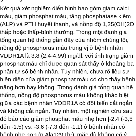
Kết quả xét nghiệm điển hình bao gồm giảm calci
máu, giảm phosphat máu, tăng phosphatase kiềm
(ALP) và PTH huyết thanh, và nồng độ 1,25(OH)2D
thấp hoặc thấp-bình thường. Trong một đánh giá
tổng quan hệ thống gần đây của nhóm chúng tôi,
nồng độ phosphorus máu trung vị ở bệnh nhân
VDDR1A là 3,8 (2,4-4,99) mg/dl, với tình trạng giảm
phosphat máu chỉ được quan sát thấy ở khoảng ba
phần tư số bệnh nhân. Tuy nhiên, chưa rõ liệu sự
hiện diện của giảm phosphat máu có cho thấy bệnh
nặng hơn hay không. Trong đánh giá tổng quan hệ
thống, nồng độ phosphorus máu không khác biệt
giữa các bệnh nhân VDDR1A có đột biến cắt ngắn
và không cắt ngắn. Tuy nhiên, một nghiên cứu sau
đó báo cáo giảm phosphat máu nhẹ hơn [-2,4 (-3,5
đến -1,5) vs. -3,6 (-7,3 đến -1,1) ở bệnh nhân có
bệnh nhẹ hơn (p.Ala129Thr), mặc dù không có ý