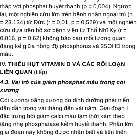
thấp với phosphat huyết thanh (p = 0,004). Ngược
lại, một nghiên cứu lớn trên bệnh nhân ngoại trú (n
= 23.134) từ Đức (r = 0,01, p = 0,529) và một nghiên
cứu dựa trên hồ sơ bệnh viện từ Thổ Nhĩ Kỳ (r =
0,016, p = 0,62) không báo cáo mối tương quan
đáng kể giữa nồng độ phosphorus và 25OHD trong
máu.
IV. THIẾU HỤT VITAMIN D VÀ CÁC RỐI LOẠN
LIÊN QUAN
(tiếp)
4.3. Vai trò của giảm phosphat máu trong còi
xương
Còi xương/loãng xương do dinh dưỡng phát triển
dần dần trong vài tháng đến vài năm. Giai đoạn I
đặc trưng bởi giảm calci máu tạm thời kèm theo
tăng nhẹ phosphatase kiềm huyết thanh. Phần lớn
giai đoạn này không được nhận biết và tiến triển