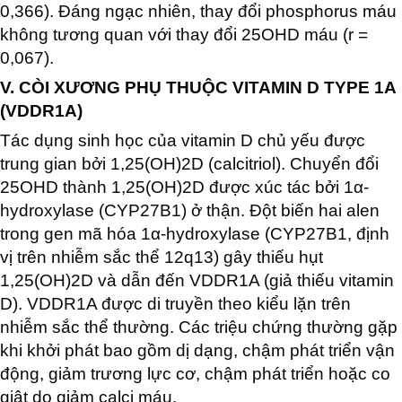
0,366). Đáng ngạc nhiên, thay đổi phosphorus máu
không tương quan với thay đổi 25OHD máu (r =
0,067).
V. CÒI XƯƠNG PHỤ THUỘC VITAMIN D TYPE 1A
(VDDR1A)
Tác dụng sinh học của vitamin D chủ yếu được
trung gian bởi 1,25(OH)2D (calcitriol). Chuyển đổi
25OHD thành 1,25(OH)2D được xúc tác bởi 1α-
hydroxylase (CYP27B1) ở thận. Đột biến hai alen
trong gen mã hóa 1α-hydroxylase (CYP27B1, định
vị trên nhiễm sắc thể 12q13) gây thiếu hụt
1,25(OH)2D và dẫn đến VDDR1A (giả thiếu vitamin
D). VDDR1A được di truyền theo kiểu lặn trên
nhiễm sắc thể thường. Các triệu chứng thường gặp
khi khởi phát bao gồm dị dạng, chậm phát triển vận
động, giảm trương lực cơ, chậm phát triển hoặc co
giật do giảm calci máu.