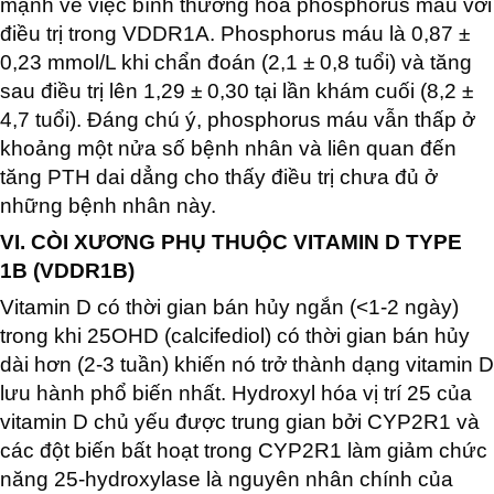
mạnh về việc bình thường hóa phosphorus máu với
điều trị trong VDDR1A. Phosphorus máu là 0,87 ±
0,23 mmol/L khi chẩn đoán (2,1 ± 0,8 tuổi) và tăng
sau điều trị lên 1,29 ± 0,30 tại lần khám cuối (8,2 ±
4,7 tuổi). Đáng chú ý, phosphorus máu vẫn thấp ở
khoảng một nửa số bệnh nhân và liên quan đến
tăng PTH dai dẳng cho thấy điều trị chưa đủ ở
những bệnh nhân này.
VI. CÒI XƯƠNG PHỤ THUỘC VITAMIN D TYPE
1B (VDDR1B)
Vitamin D có thời gian bán hủy ngắn (<1-2 ngày)
trong khi 25OHD (calcifediol) có thời gian bán hủy
dài hơn (2-3 tuần) khiến nó trở thành dạng vitamin D
lưu hành phổ biến nhất. Hydroxyl hóa vị trí 25 của
vitamin D chủ yếu được trung gian bởi CYP2R1 và
các đột biến bất hoạt trong CYP2R1 làm giảm chức
năng 25-hydroxylase là nguyên nhân chính của