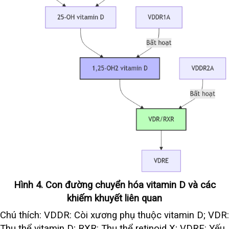
Hình 4. Con đường chuyển hóa vitamin D và các
khiếm khuyết liên quan
Chú thích: VDDR: Còi xương phụ thuộc vitamin D; VDR:
Thụ thể vitamin D; RXR: Thụ thể retinoid X; VDRE: Yếu