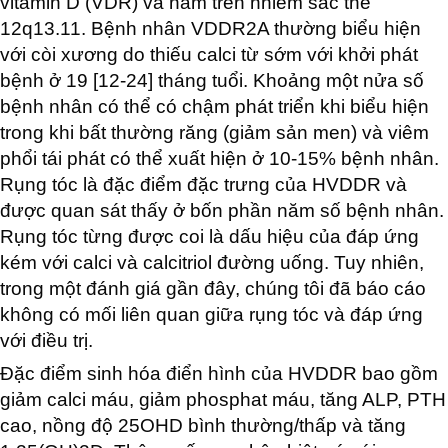
vitamin D (VDR) và nằm trên nhiễm sắc thể
12q13.11. Bệnh nhân VDDR2A thường biểu hiện
với còi xương do thiếu calci từ sớm với khởi phát
bệnh ở 19 [12-24] tháng tuổi. Khoảng một nửa số
bệnh nhân có thể có chậm phát triển khi biểu hiện
trong khi bất thường răng (giảm sản men) và viêm
phổi tái phát có thể xuất hiện ở 10-15% bệnh nhân.
Rụng tóc là đặc điểm đặc trưng của HVDDR và
được quan sát thấy ở bốn phần năm số bệnh nhân.
Rụng tóc từng được coi là dấu hiệu của đáp ứng
kém với calci và calcitriol đường uống. Tuy nhiên,
trong một đánh giá gần đây, chúng tôi đã báo cáo
không có mối liên quan giữa rụng tóc và đáp ứng
với điều trị.
Đặc điểm sinh hóa điển hình của HVDDR bao gồm
giảm calci máu, giảm phosphat máu, tăng ALP, PTH
cao, nồng độ 25OHD bình thường/thấp và tăng