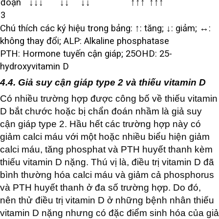
đoạn
↓↓↓
↓↓
↓↓
↑↑↑
↑↑↑
3
Chú thích các ký hiệu trong bảng: ↑: tăng; ↓: giảm; ↔:
không thay đổi; ALP: Alkaline phosphatase
PTH: Hormone tuyến cận giáp; 25OHD: 25-
hydroxyvitamin D
4.4. Giả suy cận giáp type 2 và thiếu vitamin D
Có nhiều trường hợp được công bố về thiếu vitamin
D bắt chước hoặc bị chẩn đoán nhầm là giả suy
cận giáp type 2. Hầu hết các trường hợp này có
giảm calci máu với một hoặc nhiều biểu hiện giảm
calci máu, tăng phosphat và PTH huyết thanh kèm
thiếu vitamin D nặng. Thú vị là, điều trị vitamin D đã
bình thường hóa calci máu và giảm cả phosphorus
và PTH huyết thanh ở đa số trường hợp. Do đó,
nên thử điều trị vitamin D ở những bệnh nhân thiếu
vitamin D nặng nhưng có đặc điểm sinh hóa của giả