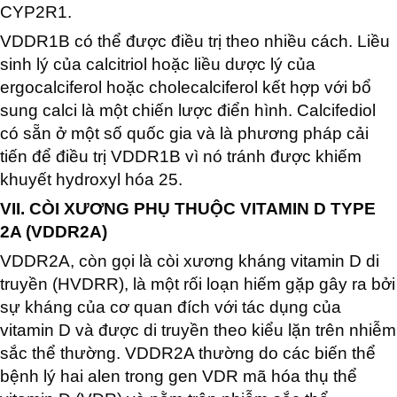
CYP2R1.
VDDR1B có thể được điều trị theo nhiều cách. Liều
sinh lý của calcitriol hoặc liều dược lý của
ergocalciferol hoặc cholecalciferol kết hợp với bổ
sung calci là một chiến lược điển hình. Calcifediol
có sẵn ở một số quốc gia và là phương pháp cải
tiến để điều trị VDDR1B vì nó tránh được khiếm
khuyết hydroxyl hóa 25.
VII. CÒI XƯƠNG PHỤ THUỘC VITAMIN D TYPE
2A (VDDR2A)
VDDR2A, còn gọi là còi xương kháng vitamin D di
truyền (HVDRR), là một rối loạn hiếm gặp gây ra bởi
sự kháng của cơ quan đích với tác dụng của
vitamin D và được di truyền theo kiểu lặn trên nhiễm
sắc thể thường. VDDR2A thường do các biến thể
bệnh lý hai alen trong gen VDR mã hóa thụ thể