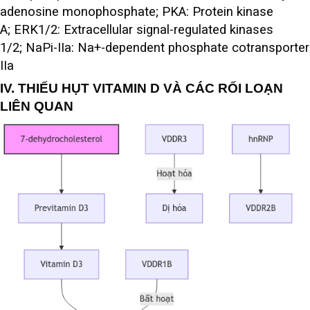
adenosine monophosphate; PKA: Protein kinase
A; ERK1/2: Extracellular signal-regulated kinases
1/2; NaPi-IIa: Na+-dependent phosphate cotransporter
IIa
IV. THIẾU HỤT VITAMIN D VÀ CÁC RỐI LOẠN
LIÊN QUAN