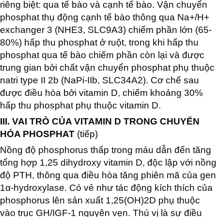
riêng biệt: qua tế bào và cạnh tế bào. Vận chuyển
phosphat thụ động cạnh tế bào thông qua Na+/H+
exchanger 3 (NHE3, SLC9A3) chiếm phần lớn (65-
80%) hấp thu phosphat ở ruột, trong khi hấp thu
phosphat qua tế bào chiếm phần còn lại và được
trung gian bởi chất vận chuyển phosphat phụ thuộc
natri type II 2b (NaPi-IIb, SLC34A2). Cơ chế sau
được điều hòa bởi vitamin D, chiếm khoảng 30%
hấp thu phosphat phụ thuộc vitamin D.
III. VAI TRÒ CỦA VITAMIN D TRONG CHUYỂN
HÓA PHOSPHAT
(tiếp)
Nồng độ phosphorus thấp trong máu dẫn đến tăng
tổng hợp 1,25 dihydroxy vitamin D, độc lập với nồng
độ PTH, thông qua điều hòa tăng phiên mã của gen
1α-hydroxylase. Có vẻ như tác động kích thích của
phosphorus lên sản xuất 1,25(OH)2D phụ thuộc
vào trục GH/IGF-1 nguyên vẹn. Thú vị là sự điều