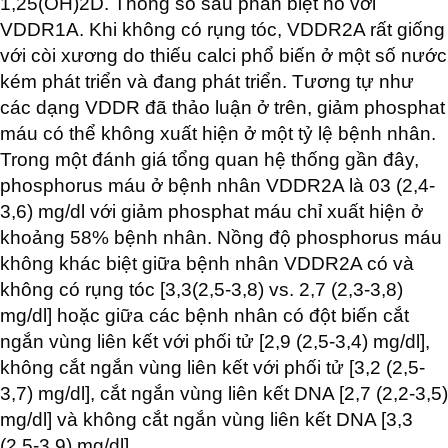
1,25(OH)2D. Thông số sau phân biệt nó với
VDDR1A. Khi không có rụng tóc, VDDR2A rất giống
với còi xương do thiếu calci phổ biến ở một số nước
kém phát triển và đang phát triển. Tương tự như
các dạng VDDR đã thảo luận ở trên, giảm phosphat
máu có thể không xuất hiện ở một tỷ lệ bệnh nhân.
Trong một đánh giá tổng quan hệ thống gần đây,
phosphorus máu ở bệnh nhân VDDR2A là 03 (2,4-
3,6) mg/dl với giảm phosphat máu chỉ xuất hiện ở
khoảng 58% bệnh nhân. Nồng độ phosphorus máu
không khác biệt giữa bệnh nhân VDDR2A có và
không có rụng tóc [3,3(2,5-3,8) vs. 2,7 (2,3-3,8)
mg/dl] hoặc giữa các bệnh nhân có đột biến cắt
ngắn vùng liên kết với phối tử [2,9 (2,5-3,4) mg/dl],
không cắt ngắn vùng liên kết với phối tử [3,2 (2,5-
3,7) mg/dl], cắt ngắn vùng liên kết DNA [2,7 (2,2-3,5)
mg/dl] và không cắt ngắn vùng liên kết DNA [3,3
(2,5-3,9) mg/dl].