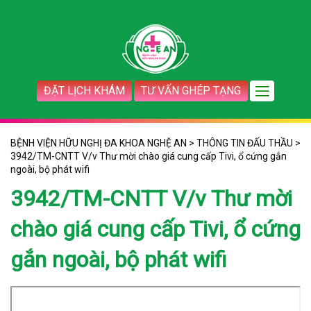
ĐẶT LỊCH KHÁM
TƯ VẤN GHÉP TẠNG
BỆNH VIỆN HỮU NGHỊ ĐA KHOA NGHỆ AN
>
THÔNG TIN ĐẤU THẦU
>
3942/TM-CNTT V/v Thư mời chào giá cung cấp Tivi, ổ cứng gắn
ngoài, bộ phát wifi
3942/TM-CNTT V/v Thư mời
chào giá cung cấp Tivi, ổ cứng
gắn ngoài, bộ phát wifi