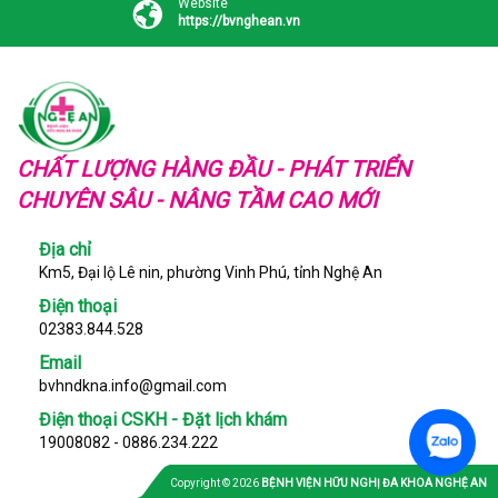
Website
https://bvnghean.vn
CHẤT LƯỢNG HÀNG ĐẦU - PHÁT TRIỂN
CHUYÊN SÂU - NÂNG TẦM CAO MỚI
Địa chỉ
Km5, Đại lộ Lê nin, phường Vinh Phú, tỉnh Nghệ An
Điện thoại
02383.844.528
Email
bvhndkna.info@gmail.com
Điện thoại CSKH - Đặt lịch khám
19008082 - 0886.234.222
Copyright © 2026
BỆNH VIỆN HỮU NGHỊ ĐA KHOA NGHỆ AN