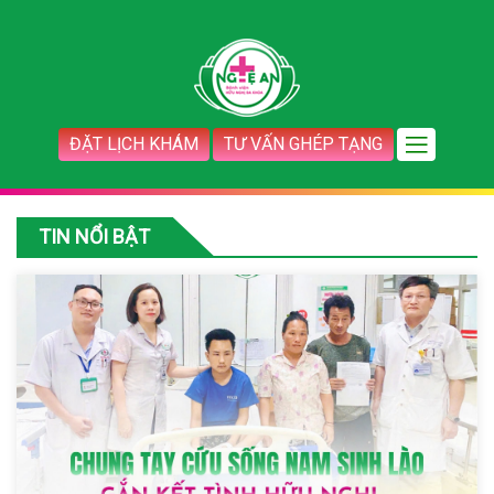
ĐẶT LỊCH KHÁM
TƯ VẤN GHÉP TẠNG
TIN NỔI BẬT