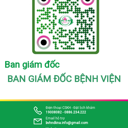
Ban giám đốc
BAN GIÁM ĐỐC BỆNH VIỆN
Điện thoại CSKH - Đặt lịch khám
19008082 - 0886.234.222
Email hỗ trợ
bvhndkna.info@gmail.com