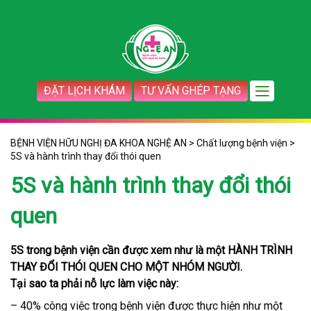
ĐẶT LỊCH KHÁM
TƯ VẤN GHÉP TẠNG
BỆNH VIỆN HỮU NGHỊ ĐA KHOA NGHỆ AN
>
Chất lượng bệnh viện
>
5S và hành trình thay đổi thói quen
5S và hành trình thay đổi thói
quen
5S trong bệnh viện cần được xem như là một HÀNH TRÌNH
THAY ĐỔI THÓI QUEN CHO MỘT NHÓM NGƯỜI.
Tại sao ta phải nỗ lực làm việc này:
– 40% công việc trong bệnh viện được thực hiện như một