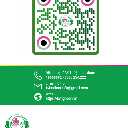
Điện thoại CSKH - Đặt lịch khám
19008082 - 0886.234.222
Email hỗ trợ
bvhndkna.info@gmail.com
Website
https://bvnghean.vn