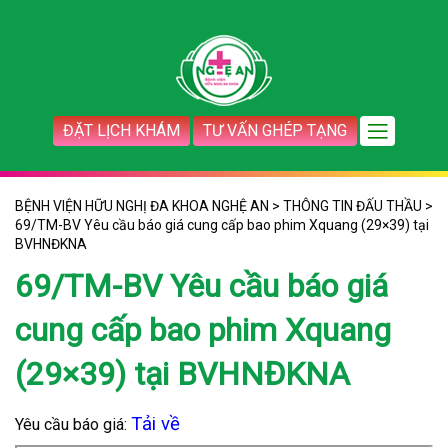
ĐẶT LỊCH KHÁM
TƯ VẤN GHÉP TẠNG
BỆNH VIỆN HỮU NGHỊ ĐA KHOA NGHỆ AN
>
THÔNG TIN ĐẤU THẦU
>
69/TM-BV Yêu cầu báo giá cung cấp bao phim Xquang (29×39) tại
BVHNĐKNA
69/TM-BV Yêu cầu báo giá
cung cấp bao phim Xquang
(29×39) tại BVHNĐKNA
Tải về
Yêu cầu báo giá: