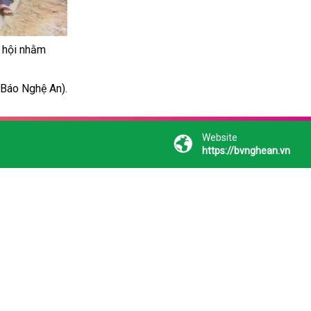
ã hội nhằm
An).
Website
https://bvnghean.vn