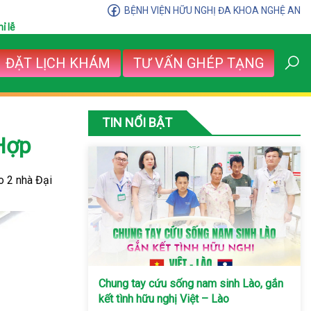
BỆNH VIỆN HỮU NGHỊ ĐA KHOA NGHỆ AN
ỉ lễ
ĐẶT LỊCH KHÁM
TƯ VẤN GHÉP TẠNG
TIN NỔI BẬT
Hợp
o 2 nhà Đại
Chung tay cứu sống nam sinh Lào, gắn
kết tình hữu nghị Việt – Lào