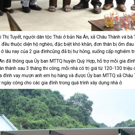
i Thị Tuyết, người dân tộc Thái ở bản Na Án, xã Châu Thành và bà 
h đều thuộc diện hộ nghèo, đặc biệt khó khăn, đơn thân bị ốm đau
à ở lâu nay của 2 gia đìnhcũng đã bị hư hỏng, xuống cấp nghiêm tr
An đã thông qua Ủy ban MTTQ huyện Quỳ Hợp, hỗ trợ mỗi gia đình
 thành sau 3 tháng thi công, mỗi nhà có trị giá từ 120-130 triệu
gia đình vay mượn anh em họ hàng và được Ủy ban MTTQ xã Châu 
ỡ ngày công cho các gia đình trong quá trình xây dựng nhà ở.