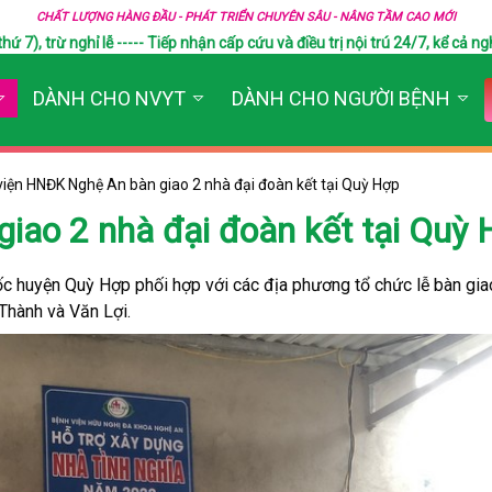
CHẤT LƯỢNG HÀNG ĐẦU - PHÁT TRIỂN CHUYÊN SÂU - NÂNG TẦM CAO MỚI
), trừ nghỉ lễ ----- Tiếp nhận cấp cứu và điều trị nội trú 24/7, kể cả ngh
DÀNH CHO NVYT
DÀNH CHO NGƯỜI BỆNH
iện HNĐK Nghệ An bàn giao 2 nhà đại đoàn kết tại Quỳ Hợp
ao 2 nhà đại đoàn kết tại Quỳ 
c huyện Quỳ Hợp phối hợp với các địa phương tổ chức lễ bàn gia
Thành và Văn Lợi.