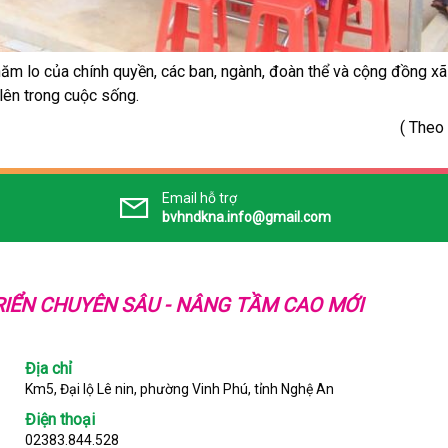
chăm lo của chính quyền, các ban, ngành, đoàn thể và cộng đồng x
lên trong cuộc sống.
( Theo Báo Nghệ 
Email hỗ trợ
bvhndkna.info@gmail.com
IỂN CHUYÊN SÂU - NÂNG TẦM CAO MỚI
Địa chỉ
Km5, Đại lộ Lê nin, phường Vinh Phú, tỉnh Nghệ An
Điện thoại
02383.844.528