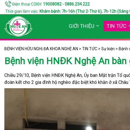
Điện thoại CSKH:
19008082 - 0886.234.222
Thời gian làm việc:
Khám bệnh: 7h-16h (Thứ 2-Thứ 6), 7h-12h (Sáng thứ 7
GIỚI THIỆU
TIN TỨC
BỆNH VIỆN HỮU NGHỊ ĐA KHOA NGHỆ AN
>
TIN TỨC
>
Sự kiện
>
Bệnh v
Bệnh viện HNĐK Nghệ An bàn gi
Chiều 29/10, Bệnh viện HNĐK Nghệ An, Ủy ban Mặt trận Tổ quố
đoàn kết cho 2 gia đình hộ nghèo đặc biệt khó khăn ở xã Châu 