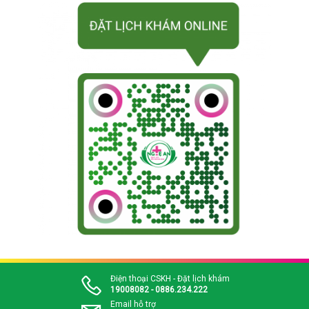
Điện thoại CSKH - Đặt lịch khám
19008082 - 0886.234.222
Email hỗ trợ