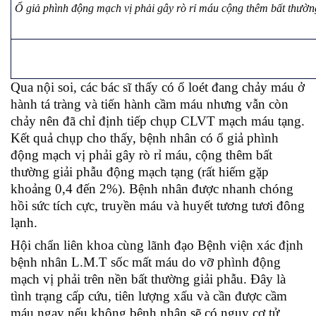
Ổ giả phình động mạch vị phải gây rò rỉ máu cộng thêm bất thườ
Qua nội soi, các bác sĩ thấy có ổ loét đang chảy máu ở
hành tá tràng và tiến hành cầm máu nhưng vẫn còn
chảy nên đã chỉ định tiếp chụp CLVT mạch máu tạng.
Kết quả chụp cho thấy, bệnh nhân có ổ giả phình
động mạch vị phải gây rò rỉ máu, cộng thêm bất
thường giải phẫu động mạch tạng (rất hiếm gặp
khoảng 0,4 đến 2%). Bệnh nhân được nhanh chóng
hồi sức tích cực, truyền máu và huyết tương tươi đông
lạnh.
Hội chẩn liên khoa cùng lãnh đạo Bệnh viện xác định
bệnh nhân L.M.T sốc mất máu do vỡ phình động
mạch vị phải trên nền bất thường giải phẫu. Đây là
tình trạng cấp cứu, tiên lượng xấu và cần được cầm
máu ngay nếu không bệnh nhân sẽ có nguy cơ tử