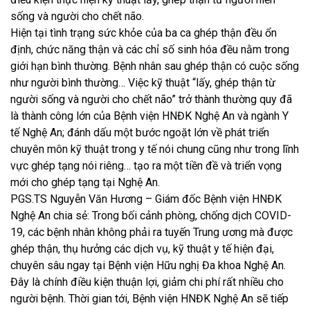
sống và người cho chết não.
Hiện tại tình trạng sức khỏe của ba ca ghép thận đều ổn
định, chức năng thận và các chỉ số sinh hóa đều nằm trong
giới hạn bình thường. Bệnh nhân sau ghép thận có cuộc sống
như người bình thường… Việc kỹ thuật “lấy, ghép thận từ
người sống và người cho chết não” trở thành thường quy đã
là thành công lớn của Bệnh viện HNĐK Nghệ An và ngành Y
tế Nghệ An; đánh dấu một bước ngoặt lớn về phát triển
chuyên môn kỹ thuật trong y tế nói chung cũng như trong lĩnh
vực ghép tạng nói riêng… tạo ra một tiền đề và triển vọng
mới cho ghép tạng tại Nghệ An.
PGS.TS Nguyễn Văn Hương – Giám đốc Bệnh viện HNĐK
Nghệ An chia sẻ: Trong bối cảnh phòng, chống dịch COVID-
19, các bệnh nhân không phải ra tuyến Trung ương mà được
ghép thận, thụ hưởng các dịch vụ, kỹ thuật y tế hiện đại,
chuyên sâu ngay tại Bệnh viện Hữu nghị Đa khoa Nghệ An.
Đây là chính điều kiện thuận lợi, giảm chi phí rất nhiều cho
người bệnh. Thời gian tới, Bệnh viện HNĐK Nghệ An sẽ tiếp