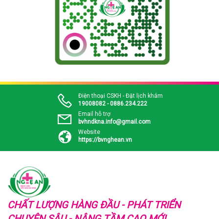
Điện thoại CSKH - Đặt lịch khám
19008082 - 0886.234.222
Email hỗ trợ
bvhndkna.info@gmail.com
Website
https://bvnghean.vn
CHẤT LƯỢNG HÀNG ĐẦU - PHÁT TRIỂN
CHUYÊN SÂU - NÂNG TẦM CAO MỚI