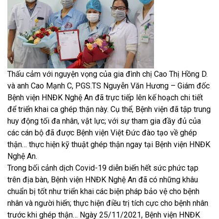
Thấu cảm với nguyện vọng của gia đình chị Cao Thị Hồng D.
và anh Cao Mạnh C, PGS.TS Nguyễn Văn Hương – Giám đốc
Bệnh viện HNĐK Nghệ An đã trực tiếp lên kế hoạch chi tiết
để triển khai ca ghép thận này. Cụ thể, Bệnh viện đã tập trung
huy động tối đa nhân, vật lực; với sự tham gia đầy đủ của
các cán bộ đã được Bệnh viện Việt Đức đào tạo về ghép
thận… thực hiện kỹ thuật ghép thận ngay tại Bệnh viện HNĐK
Nghệ An.
Trong bối cảnh dịch Covid-19 diễn biến hết sức phức tạp
trên địa bàn, Bệnh viện HNĐK Nghệ An đã có những khâu
chuẩn bị tốt như triển khai các biện pháp bảo vệ cho bệnh
nhân và người hiến; thực hiện điều trị tích cực cho bệnh nhân
trước khi ghép thận… Ngày 25/11/2021, Bệnh viện HNĐK