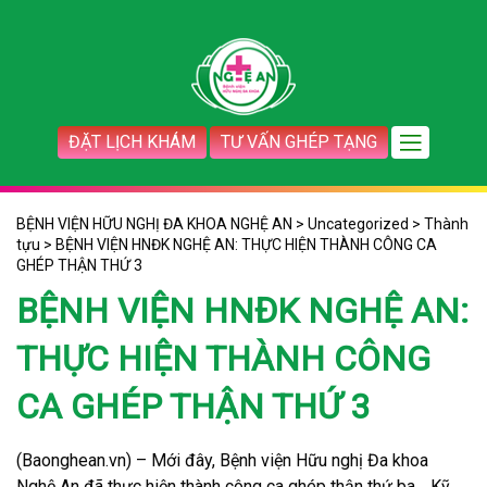
ĐẶT LỊCH KHÁM
TƯ VẤN GHÉP TẠNG
BỆNH VIỆN HỮU NGHỊ ĐA KHOA NGHỆ AN
>
Uncategorized
>
Thành
tựu
>
BỆNH VIỆN HNĐK NGHỆ AN: THỰC HIỆN THÀNH CÔNG CA
GHÉP THẬN THỨ 3
BỆNH VIỆN HNĐK NGHỆ AN:
THỰC HIỆN THÀNH CÔNG
CA GHÉP THẬN THỨ 3
(Baonghean.vn) – Mới đây, Bệnh viện Hữu nghị Đa khoa
Nghệ An đã thực hiện thành công ca ghép thận thứ ba… Kỹ