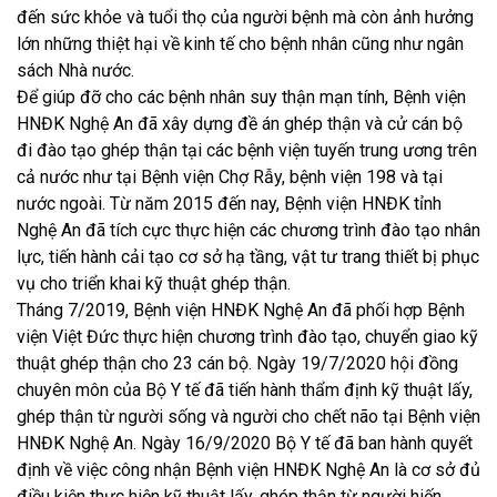
đến sức khỏe và tuổi thọ của người bệnh mà còn ảnh hưởng
lớn những thiệt hại về kinh tế cho bệnh nhân cũng như ngân
sách Nhà nước.
Để giúp đỡ cho các bệnh nhân suy thận mạn tính, Bệnh viện
HNĐK Nghệ An đã xây dựng đề án ghép thận và cử cán bộ
đi đào tạo ghép thận tại các bệnh viện tuyến trung ương trên
cả nước như tại Bệnh viện Chợ Rẫy, bệnh viện 198 và tại
nước ngoài. Từ năm 2015 đến nay, Bệnh viện HNĐK tỉnh
Nghệ An đã tích cực thực hiện các chương trình đào tạo nhân
lực, tiến hành cải tạo cơ sở hạ tầng, vật tư trang thiết bị phục
vụ cho triển khai kỹ thuật ghép thận.
Tháng 7/2019, Bệnh viện HNĐK Nghệ An đã phối hợp Bệnh
viện Việt Đức thực hiện chương trình đào tạo, chuyển giao kỹ
thuật ghép thận cho 23 cán bộ. Ngày 19/7/2020 hội đồng
chuyên môn của Bộ Y tế đã tiến hành thẩm định kỹ thuật lấy,
ghép thận từ người sống và người cho chết não tại Bệnh viện
HNĐK Nghệ An. Ngày 16/9/2020 Bộ Y tế đã ban hành quyết
định về việc công nhận Bệnh viện HNĐK Nghệ An là cơ sở đủ
điều kiện thực hiện kỹ thuật lấy, ghép thận từ người hiến