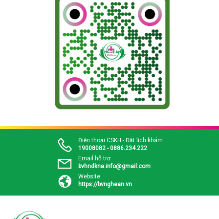
Điện thoại CSKH - Đặt lịch khám
19008082 - 0886.234.222
Email hỗ trợ
bvhndkna.info@gmail.com
Website
https://bvnghean.vn