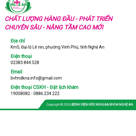
CHẤT LƯỢNG HÀNG ĐẦU - PHÁT TRIỂN
CHUYÊN SÂU - NÂNG TẦM CAO MỚI
Địa chỉ
Km5, Đại lộ Lê nin, phường Vinh Phú, tỉnh Nghệ An
Điện thoại
02383.844.528
Email
bvhndkna.info@gmail.com
Điện thoại CSKH - Đặt lịch khám
19008082 - 0886.234.222
Copyright © 2026
BỆNH VIỆN HỮU NGHỊ ĐA KHOA NGHỆ AN