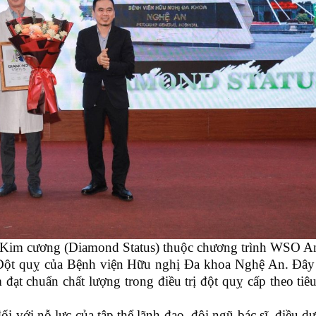
ưởng Kim cương (Diamond Status) thuộc chương trình WSO 
Đột quỵ của Bệnh viện Hữu nghị Đa khoa Nghệ An. Đây
 đạt chuẩn chất lượng trong điều trị đột quỵ cấp theo ti
ối với nỗ lực của tập thể lãnh đạo, đội ngũ bác sĩ, điều 