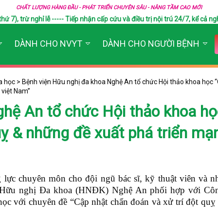
CHẤT LƯỢNG HÀNG ĐẦU - PHÁT TRIỂN CHUYÊN SÂU - NÂNG TẦM CAO MỚI
), trừ nghỉ lễ ----- Tiếp nhận cấp cứu và điều trị nội trú 24/7, kể cả ngh
DÀNH CHO NVYT
DÀNH CHO NGƯỜI BỆNH
a học
>
Bệnh viện Hữu nghị đa khoa Nghệ An tổ chức Hội thảo khoa học 
i việt Nam”
hệ An tổ chức Hội thảo khoa họ
uỵ & những đề xuất phá triển mạn
lực chuyên môn cho đội ngũ bác sĩ, kỹ thuật viên và nh
iện Hữu nghị Đa khoa (HNĐK) Nghệ An phối hợp với C
học với chuyên đề “Cập nhật chẩn đoán và xử trí đột quỵ