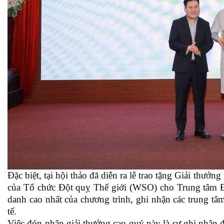
Đặc biệt, tại hội thảo đã diễn ra lễ trao tặng Giải th
của Tổ chức Đột quỵ Thế giới (WSO) cho Trung tâm 
danh cao nhất của chương trình, ghi nhận các trung tâm
tế.
Việc đón nhận giải thưởng cao quý này là sự ghi nhận đ