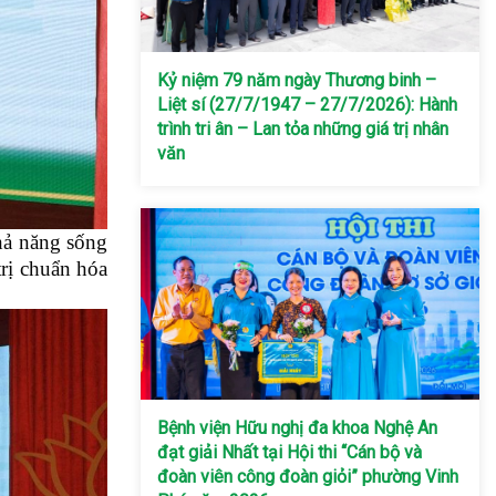
Kỷ niệm 79 năm ngày Thương binh –
Liệt sí (27/7/1947 – 27/7/2026): Hành
trình tri ân – Lan tỏa những giá trị nhân
văn
hả năng sống
trị chuẩn hóa
Bệnh viện Hữu nghị đa khoa Nghệ An
đạt giải Nhất tại Hội thi “Cán bộ và
đoàn viên công đoàn giỏi” phường Vinh