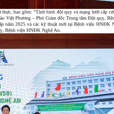
iết thực, bao gồm: “Tình hình đột quỵ và mạng lưới cấp cứ
o Việt Phương – Phó Giám đốc Trung tâm Đột quỵ, Bệ
ỵ cấp năm 2025 và các kỹ thuật mới tại Bệnh viện HNĐK
uỵ, Bệnh viện HNĐK Nghệ An.