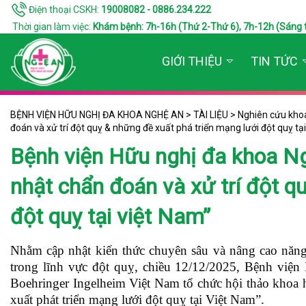
Điện thoại CSKH:
19008082 - 0886.234.222
Thời gian làm việc:
Khám bệnh: 7h-16h (Thứ 2-Thứ 6), 7h-12h (Sáng thứ 7
GIỚI THIỆU
TIN TỨC
BỆNH VIỆN HỮU NGHỊ ĐA KHOA NGHỆ AN
>
TÀI LIỆU
>
Nghiên cứu kho
đoán và xử trí đột quỵ & những đề xuất phá triển mạng lưới đột quỵ tạ
Bệnh viện Hữu nghị đa khoa Ng
nhật chẩn đoán và xử trí đột q
đột quỵ tại việt Nam”
Nhằm cập nhật kiến thức chuyên sâu và nâng cao năng 
trong lĩnh vực đột quỵ, chiều 12/12/2025, Bệnh v
Boehringer Ingelheim Việt Nam tổ chức hội thảo khoa 
xuất phát triển mạng lưới đột quỵ tại Việt Nam”.