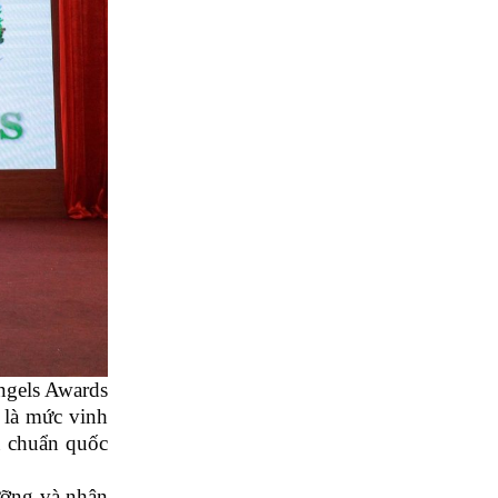
Angels Awards
 là mức vinh
êu chuẩn quốc
dưỡng và nhân