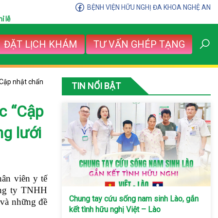
BỆNH VIỆN HỮU NGHỊ ĐA KHOA NGHỆ AN
ỉ lễ
ĐẶT LỊCH KHÁM
TƯ VẤN GHÉP TẠNG
“Cập nhật chẩn
TIN NỔI BẬT
c “Cập
g lưới
ân viên y tế
ông ty TNHH
Chung tay cứu sống nam sinh Lào, gắn
 và những đề
kết tình hữu nghị Việt – Lào