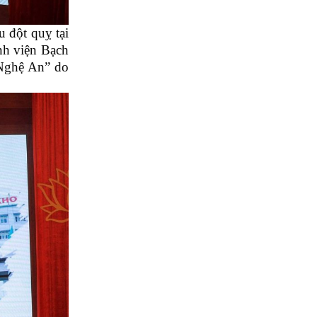
u đột quỵ tại
nh viện Bạch
 Nghệ An” do