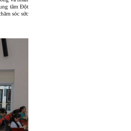
rung tâm Đột
chăm sóc sức