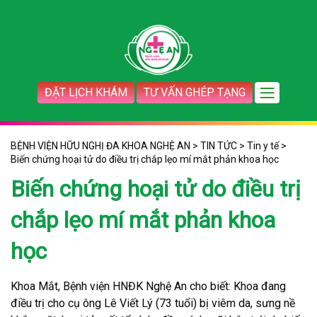
ĐẶT LỊCH KHÁM
TƯ VẤN GHÉP TẠNG
BỆNH VIỆN HỮU NGHỊ ĐA KHOA NGHỆ AN
>
TIN TỨC
>
Tin y tế
>
Biến chứng hoại tử do điều trị chắp lẹo mí mắt phản khoa học
Biến chứng hoại tử do điều trị
chắp lẹo mí mắt phản khoa
học
Khoa Mắt, Bệnh viện HNĐK Nghệ An cho biết: Khoa đang
điều trị cho cụ ông Lê Viết Lý (73 tuổi) bị viêm da, sưng nề