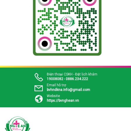
Điện thoại CSKH - Đặt lịch khám
19008082 - 0886.234.222
Email hỗ trợ
bvhndkna.info@gmail.com
Website
https://bvnghean.vn