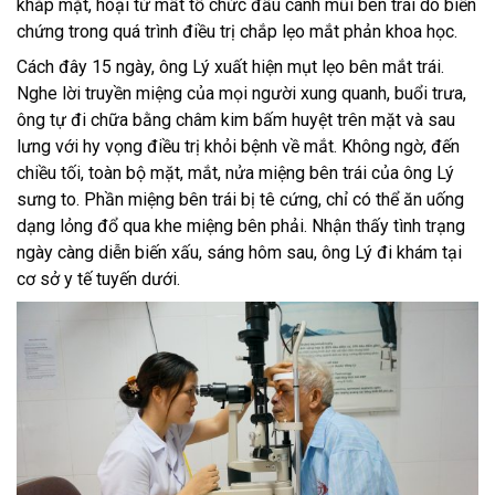
khắp mặt, hoại tử mất tổ chức đầu cánh mũi bên trái do biến
chứng trong quá trình điều trị chắp lẹo mắt phản khoa học.
Cách đây 15 ngày, ông Lý xuất hiện mụt lẹo bên mắt trái.
Nghe lời truyền miệng của mọi người xung quanh, buổi trưa,
ông tự đi chữa bằng châm kim bấm huyệt trên mặt và sau
lưng với hy vọng điều trị khỏi bệnh về mắt. Không ngờ, đến
chiều tối, toàn bộ mặt, mắt, nửa miệng bên trái của ông Lý
sưng to. Phần miệng bên trái bị tê cứng, chỉ có thể ăn uống
dạng lỏng đổ qua khe miệng bên phải. Nhận thấy tình trạng
ngày càng diễn biến xấu, sáng hôm sau, ông Lý đi khám tại
cơ sở y tế tuyến dưới.