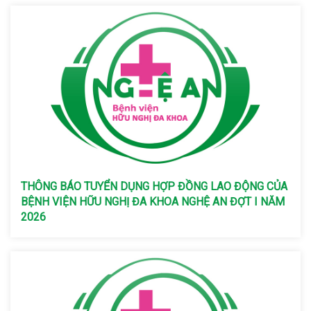
THÔNG BÁO TUYỂN DỤNG HỢP ĐỒNG LAO ĐỘNG CỦA
BỆNH VIỆN HỮU NGHỊ ĐA KHOA NGHỆ AN ĐỢT I NĂM
2026