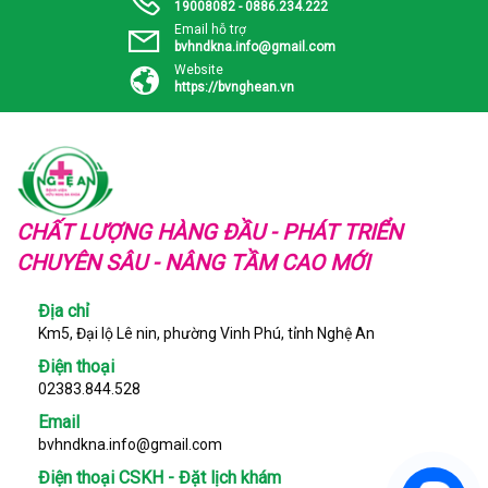
19008082 - 0886.234.222
Email hỗ trợ
bvhndkna.info@gmail.com
Website
https://bvnghean.vn
CHẤT LƯỢNG HÀNG ĐẦU - PHÁT TRIỂN
CHUYÊN SÂU - NÂNG TẦM CAO MỚI
Địa chỉ
Km5, Đại lộ Lê nin, phường Vinh Phú, tỉnh Nghệ An
Điện thoại
02383.844.528
Email
bvhndkna.info@gmail.com
Điện thoại CSKH - Đặt lịch khám