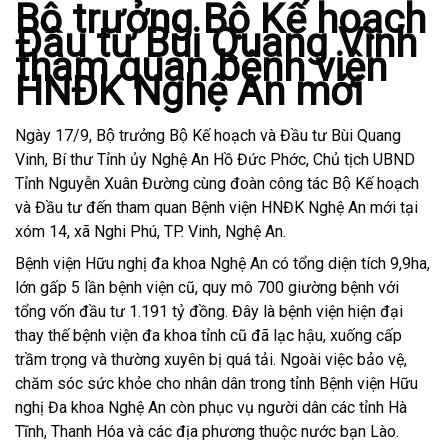
Bộ trưởng Bộ Kế hoạch
Đầu tư Bùi Quang Vinh
tham quan bệnh viện
HNĐK Nghệ An mới
Ngày 17/9, Bộ trưởng Bộ Kế hoạch và Đầu tư Bùi Quang
Vinh, Bí thư Tỉnh ủy Nghệ An Hồ Đức Phớc, Chủ tịch UBND
Tỉnh Nguyễn Xuân Đường cùng đoàn công tác Bộ Kế hoạch
và Đầu tư đến tham quan Bệnh viện HNĐK Nghệ An mới tại
xóm 14, xã Nghi Phú, TP. Vinh, Nghệ An.
Bệnh viện Hữu nghị đa khoa Nghệ An có tổng diện tích 9,9ha,
lớn gấp 5 lần bệnh viện cũ, quy mô 700 giường bệnh với
tổng vốn đầu tư 1.191 tỷ đồng. Đây là bệnh viện hiện đại
thay thế bệnh viện đa khoa tỉnh cũ đã lạc hậu, xuống cấp
trầm trọng và thường xuyên bị quá tải. Ngoài việc bảo vệ,
chăm sóc sức khỏe cho nhân dân trong tỉnh Bệnh viện Hữu
nghị Đa khoa Nghệ An còn phục vụ người dân các tỉnh Hà
Tĩnh, Thanh Hóa và các địa phương thuộc nước bạn Lào.