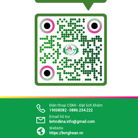
Điện thoại CSKH - Đặt lịch khám
19008082 - 0886.234.222
Email hỗ trợ
bvhndkna.info@gmail.com
Website
https://bvnghean.vn