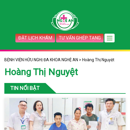
ĐẶT LỊCH KHÁM
TƯ VẤN GHÉP TẠNG
BỆNH VIỆN HỮU NGHỊ ĐA KHOA NGHỆ AN
>
Hoàng Thị Nguyệt
Hoàng Thị Nguyệt
TIN NỔI BẬT