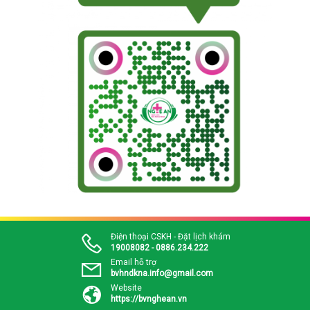
Điện thoại CSKH - Đặt lịch khám
19008082 - 0886.234.222
Email hỗ trợ
bvhndkna.info@gmail.com
Website
https://bvnghean.vn