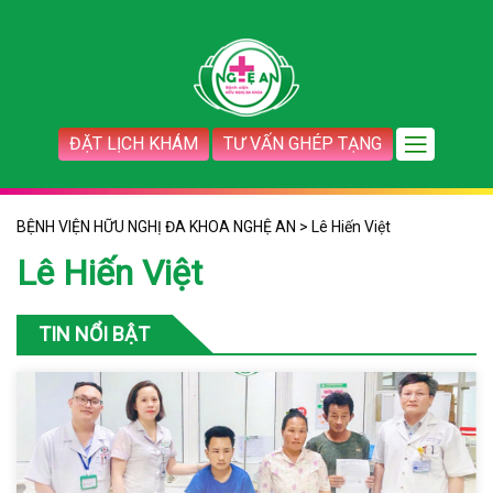
ĐẶT LỊCH KHÁM
TƯ VẤN GHÉP TẠNG
BỆNH VIỆN HỮU NGHỊ ĐA KHOA NGHỆ AN
>
Lê Hiến Việt
Lê Hiến Việt
TIN NỔI BẬT