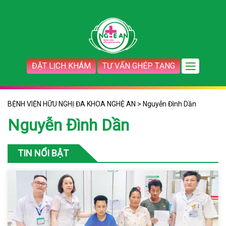
ĐẶT LỊCH KHÁM
TƯ VẤN GHÉP TẠNG
BỆNH VIỆN HỮU NGHỊ ĐA KHOA NGHỆ AN
>
Nguyễn Đình Dần
Nguyễn Đình Dần
TIN NỔI BẬT