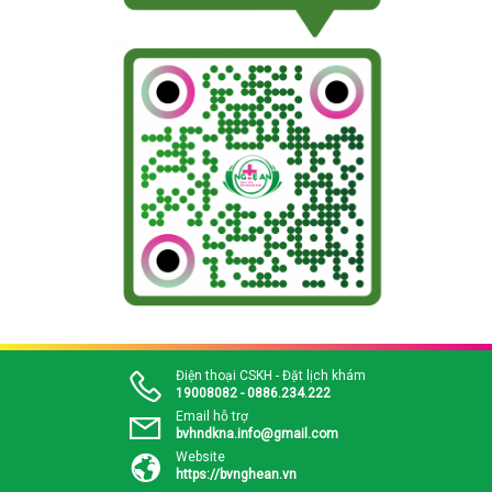
Điện thoại CSKH - Đặt lịch khám
19008082 - 0886.234.222
Email hỗ trợ
bvhndkna.info@gmail.com
Website
https://bvnghean.vn