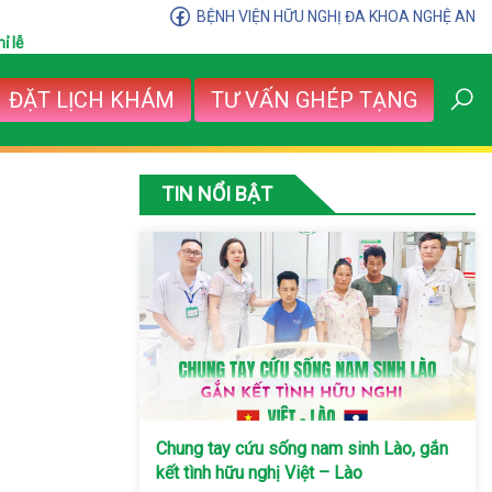
BỆNH VIỆN HỮU NGHỊ ĐA KHOA NGHỆ AN
ỉ lễ
ĐẶT LỊCH KHÁM
TƯ VẤN GHÉP TẠNG
TIN NỔI BẬT
Chung tay cứu sống nam sinh Lào, gắn
kết tình hữu nghị Việt – Lào