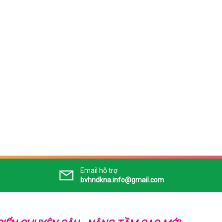
Email hỗ trợ
bvhndkna.info@gmail.com