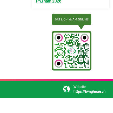
Phú năm 2026
Website
https://bvnghean.vn