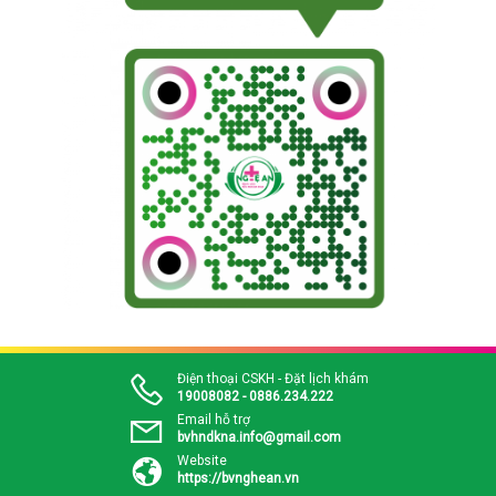
Điện thoại CSKH - Đặt lịch khám
19008082 - 0886.234.222
Email hỗ trợ
bvhndkna.info@gmail.com
Website
https://bvnghean.vn