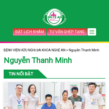
ĐẶT LỊCH KHÁM
TƯ VẤN GHÉP TẠNG
BỆNH VIỆN HỮU NGHỊ ĐA KHOA NGHỆ AN
>
Nguyễn Thanh Minh
Nguyễn Thanh Minh
TIN NỔI BẬT