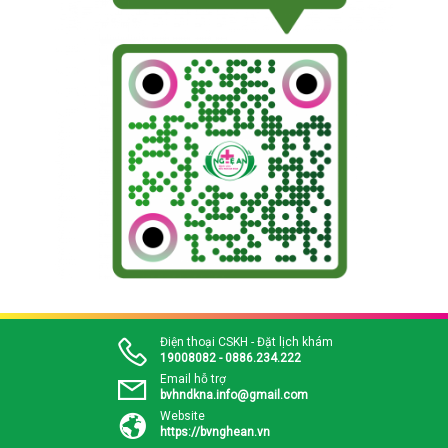
Điện thoại CSKH - Đặt lịch khám
19008082 - 0886.234.222
Email hỗ trợ
bvhndkna.info@gmail.com
Website
https://bvnghean.vn