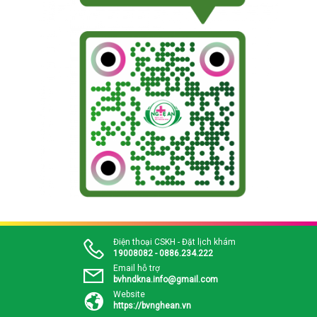
Điện thoại CSKH - Đặt lịch khám
19008082 - 0886.234.222
Email hỗ trợ
bvhndkna.info@gmail.com
Website
https://bvnghean.vn