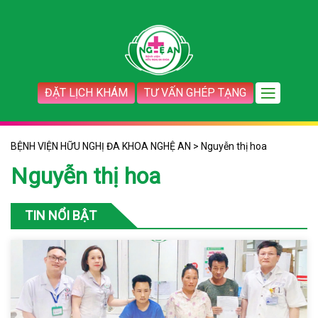
ĐẶT LỊCH KHÁM
TƯ VẤN GHÉP TẠNG
BỆNH VIỆN HỮU NGHỊ ĐA KHOA NGHỆ AN
>
Nguyễn thị hoa
Nguyễn thị hoa
TIN NỔI BẬT