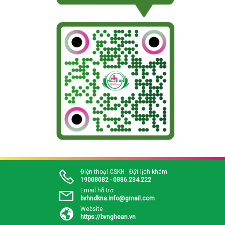
Điện thoại CSKH - Đặt lịch khám
19008082 - 0886.234.222
Email hỗ trợ
bvhndkna.info@gmail.com
Website
https://bvnghean.vn