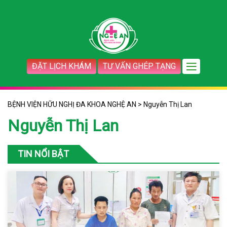
ĐẶT LỊCH KHÁM
TƯ VẤN GHÉP TẠNG
BỆNH VIỆN HỮU NGHỊ ĐA KHOA NGHỆ AN
>
Nguyễn Thị Lan
Nguyễn Thị Lan
TIN NỔI BẬT