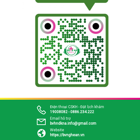
Điện thoại CSKH - Đặt lịch khám
19008082 - 0886.234.222
Email hỗ trợ
bvhndkna.info@gmail.com
Website
https://bvnghean.vn