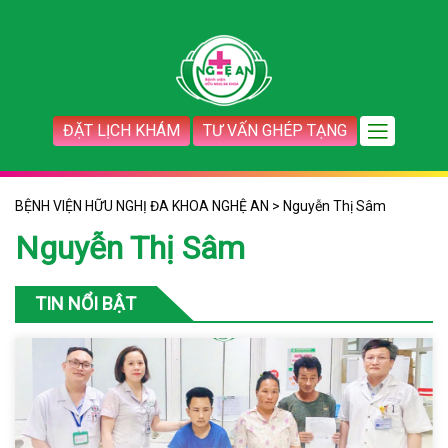
ĐẶT LỊCH KHÁM
TƯ VẤN GHÉP TẠNG
BỆNH VIỆN HỮU NGHỊ ĐA KHOA NGHỆ AN
>
Nguyễn Thị Sâm
Nguyễn Thị Sâm
TIN NỔI BẬT