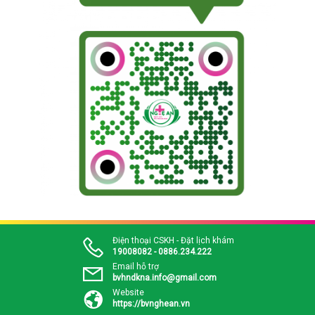
Điện thoại CSKH - Đặt lịch khám
19008082 - 0886.234.222
Email hỗ trợ
bvhndkna.info@gmail.com
Website
https://bvnghean.vn