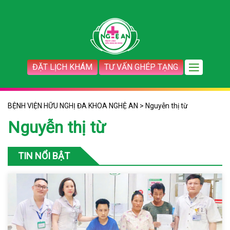
ĐẶT LỊCH KHÁM
TƯ VẤN GHÉP TẠNG
BỆNH VIỆN HỮU NGHỊ ĐA KHOA NGHỆ AN
>
Nguyễn thị từ
Nguyễn thị từ
TIN NỔI BẬT