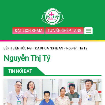
ĐẶT LỊCH KHÁM
TƯ VẤN GHÉP TẠNG
BỆNH VIỆN HỮU NGHỊ ĐA KHOA NGHỆ AN
>
Nguyễn Thị Tý
Nguyễn Thị Tý
TIN NỔI BẬT