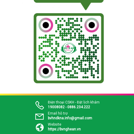
Điện thoại CSKH - Đặt lịch khám
19008082 - 0886.234.222
Email hỗ trợ
bvhndkna.info@gmail.com
Website
https://bvnghean.vn