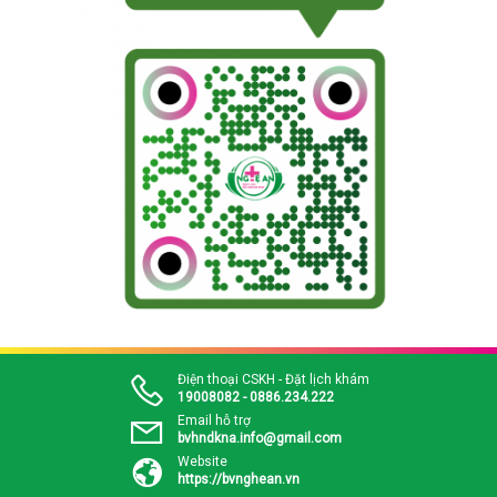
Điện thoại CSKH - Đặt lịch khám
19008082 - 0886.234.222
Email hỗ trợ
bvhndkna.info@gmail.com
Website
https://bvnghean.vn