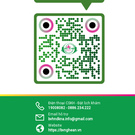
Điện thoại CSKH - Đặt lịch khám
19008082 - 0886.234.222
Email hỗ trợ
bvhndkna.info@gmail.com
Website
https://bvnghean.vn