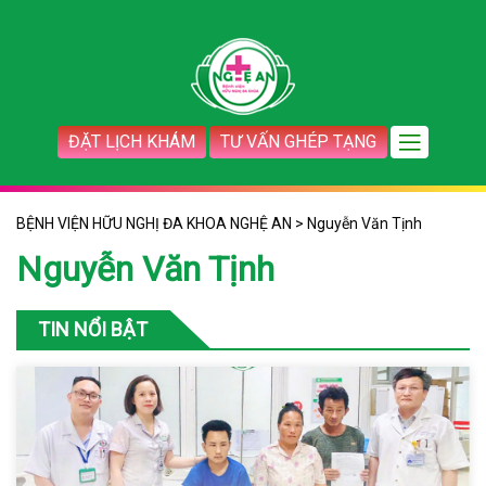
ĐẶT LỊCH KHÁM
TƯ VẤN GHÉP TẠNG
BỆNH VIỆN HỮU NGHỊ ĐA KHOA NGHỆ AN
>
Nguyễn Văn Tịnh
Nguyễn Văn Tịnh
TIN NỔI BẬT